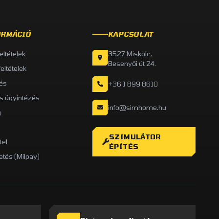
ORMÁCIÓ
KAPCSOLAT
feltételek
3527 Miskolc,
Besenyői út 24.
feltételek
és
+36 1 899 8610
is ügyintézés
info@simhome.hu
g
SZIMULÁTOR
tel
ÉPÍTÉS
etés (Milpay)