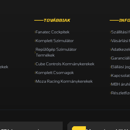
TOVÁBBIAK
INF
Fanatec Cockpitek
Szállítási 
Komplett Szimulátor
Vásárlási 
Repülőgép Szimulátor
Adatkezel
Termékek
Garanciál
Cube Controls Kormánykerekek
ekek
Elállási jo
Komplett Csomagok
Kapcsolat
Moza Racing Kormánykerekek
MBH áruhi
Részletfiz