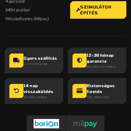
Kapcsolat
SZIMULÁTOR
MBH áruhitel
ÉPÍTÉS
Részletfizetés (Milpay)
12-36 hónap
Gyors szállítás
garancia
1-3 munkanap
Minden termékre
14 nap
Biztonságos
visszaküldés
fizetés
Kérdés nélkül
SSL titkosítás