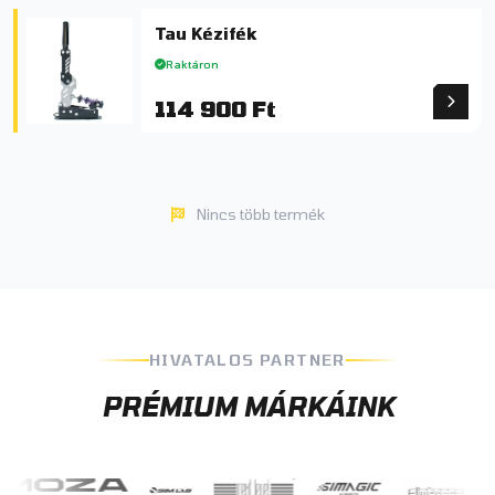
Tau Kézifék
Raktáron
114 900 Ft
Nincs több termék
HIVATALOS PARTNER
PRÉMIUM MÁRKÁINK