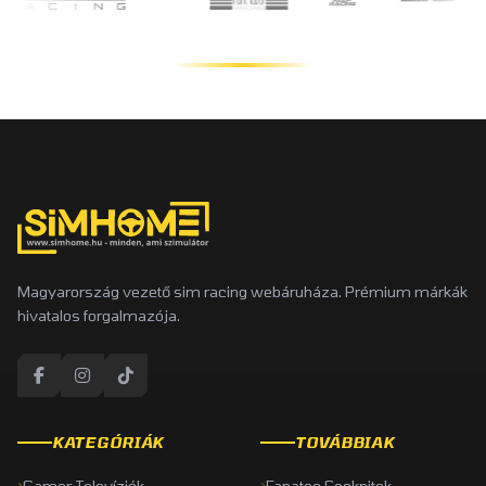
Magyarország vezető sim racing webáruháza. Prémium márkák
hivatalos forgalmazója.
KATEGÓRIÁK
TOVÁBBIAK
Gamer Televíziók
Fanatec Cockpitek