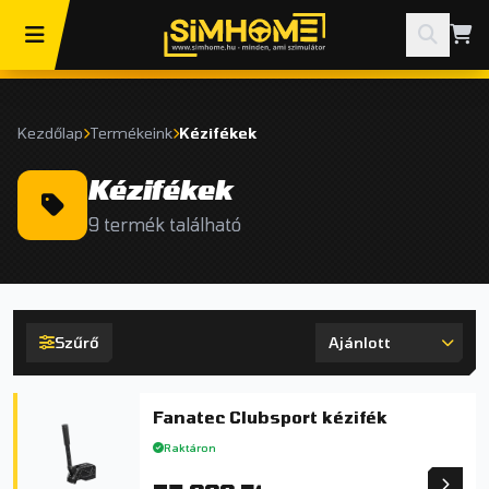
Kezdőlap
Termékeink
Kézifékek
Kézifékek
9 termék található
Szűrő
Fanatec Clubsport kézifék
Raktáron