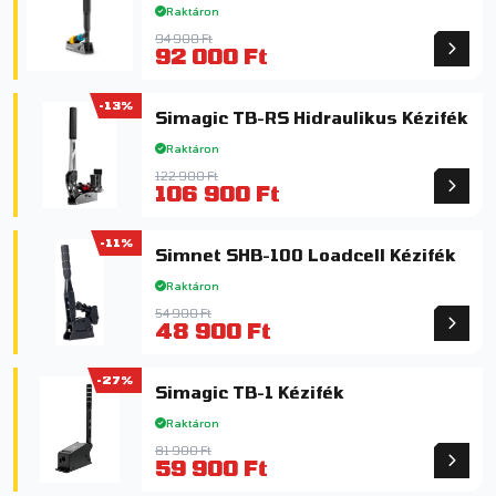
Raktáron
94 900 Ft
92 000 Ft
-13%
Simagic TB-RS Hidraulikus Kézifék
Raktáron
122 900 Ft
106 900 Ft
-11%
Simnet SHB-100 Loadcell Kézifék
Raktáron
54 900 Ft
48 900 Ft
-27%
Simagic TB-1 Kézifék
Raktáron
81 900 Ft
59 900 Ft