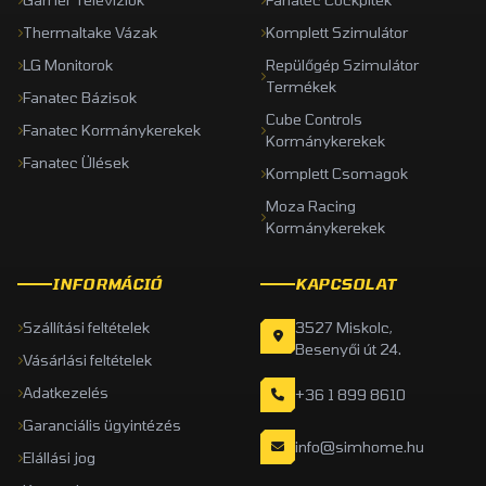
Thermaltake Vázak
Komplett Szimulátor
LG Monitorok
Repülőgép Szimulátor
Termékek
Fanatec Bázisok
Cube Controls
Fanatec Kormánykerekek
Kormánykerekek
Fanatec Ülések
Komplett Csomagok
Moza Racing
Kormánykerekek
INFORMÁCIÓ
KAPCSOLAT
Szállítási feltételek
3527 Miskolc,
Besenyői út 24.
Vásárlási feltételek
Adatkezelés
+36 1 899 8610
Garanciális ügyintézés
info@simhome.hu
Elállási jog