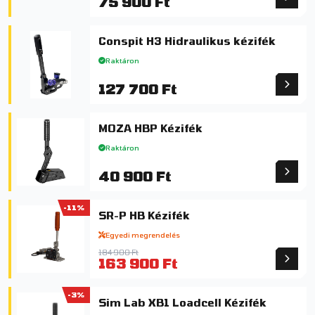
75 900 Ft
Conspit H3 Hidraulikus kézifék
Raktáron
127 700 Ft
MOZA HBP Kézifék
Raktáron
40 900 Ft
-11%
SR-P HB Kézifék
Egyedi megrendelés
184 900 Ft
163 900 Ft
-3%
Sim Lab XB1 Loadcell Kézifék