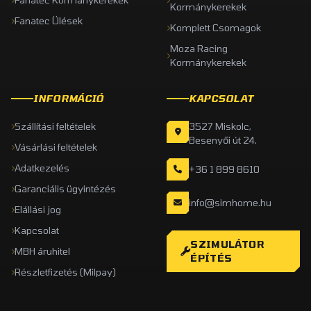
Kormánykerekek
Fanatec Ülések
Komplett Csomagok
Moza Racing
Kormánykerekek
INFORMÁCIÓ
KAPCSOLAT
Szállítási feltételek
3527 Miskolc,
Besenyői út 24.
Vásárlási feltételek
Adatkezelés
+36 1 899 8610
Garanciális ügyintézés
info@simhome.hu
Elállási jog
Kapcsolat
SZIMULÁTOR
MBH áruhitel
ÉPÍTÉS
Részletfizetés (Milpay)