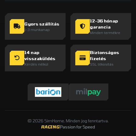
12-36 hónap
Gyors szállítás
garancia
1-3 munkanap
Minden termékre
14 nap
Biztonságos
visszaküldés
fizetés
Kérdés nélkül
SSL titkosítás
© 2026 SimHome. Minden jog fenntartva.
RACING
Passion for Speed