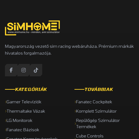
Magyarország vezető sim racing webáruháza. Prémium márkák
hivatalos forgalmazója.
KATEGÓRIÁK
TOVÁBBIAK
Gamer Televíziók
Fanatec Cockpitek
Thermaltake Vázak
Komplett Szimulátor
LG Monitorok
Repülőgép Szimulátor
Termékek
Fanatec Bázisok
Cube Controls
Fanatec Kormánykerekek