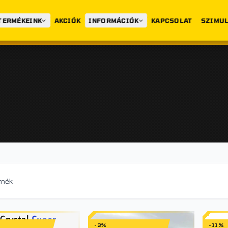
TERMÉKEINK
AKCIÓK
INFORMÁCIÓK
KAPCSOLAT
SZIMUL
rmék
-3%
-11%