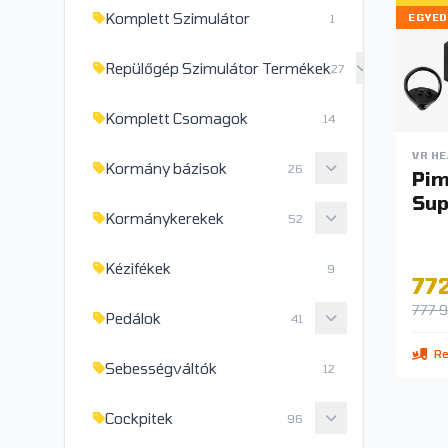
Komplett Szimulátor
1
EGYED
Repülőgép Szimulátor Termékek
27
Komplett Csomagok
14
VR H
Kormány bázisok
26
Pim
Sup
Kormánykerekek
52
Kézifékek
9
772
777 9
Pedálok
41
Re
Sebességváltók
12
Cockpitek
96