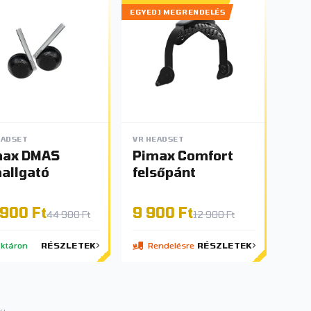
EGYEDI MEGRENDELÉS
EADSET
VR HEADSET
max DMAS
Pimax Comfort
hallgató
felsőpánt
900 Ft
9 900 Ft
44 900 Ft
12 900 Ft
ktáron
RÉSZLETEK
Rendelésre
RÉSZLETEK