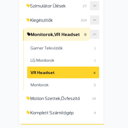
Szimulátor Ülések
27
Kiegészitők
104
Monitorok,VR Headset
9
Gamer Televíziók
1
LG Monitorok
1
VR Headset
4
Monitorok
3
Motion Szettek,Övfeszítő
14
Komplett Számitógép
4