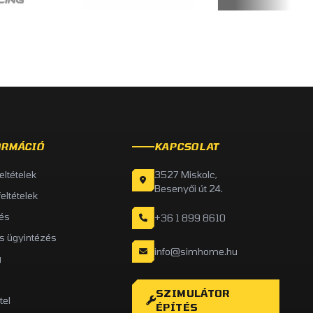
ORMÁCIÓ
KAPCSOLAT
feltételek
3527 Miskolc,
Besenyői út 24.
feltételek
és
+36 1 899 8610
is ügyintézés
info@simhome.hu
g
SZIMULÁTOR
tel
ÉPÍTÉS