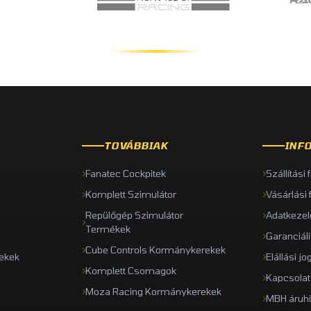
TOVÁBBIAK
INF
Fanatec Cockpitek
Szállítási 
Komplett Szimulátor
Vásárlási 
Repülőgép Szimulátor
Adatkezel
Termékek
Garanciál
Cube Controls Kormánykerekek
ekek
Elállási jo
Komplett Csomagok
Kapcsolat
Moza Racing Kormánykerekek
MBH áruhi