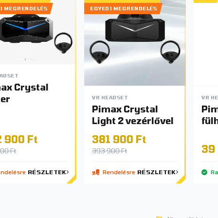
I MEGRENDELÉS
EGYEDI MEGRENDELÉS
EADSET
ax Crystal
er
VR HEADSET
VR H
Pimax Crystal
Pi
Light 2 vezérlővel
fül
 900 Ft
381 900 Ft
39 
00 Ft
393 900 Ft
ndelésre
RÉSZLETEK
Rendelésre
RÉSZLETEK
Ra