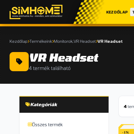
KEZDŐLAP
Kezdőlap
Termékeink
Monitorok,VR Headset
VR Headset
VR Headset
4 termék található
Kategóriák
4
te
Összes termék
-1%