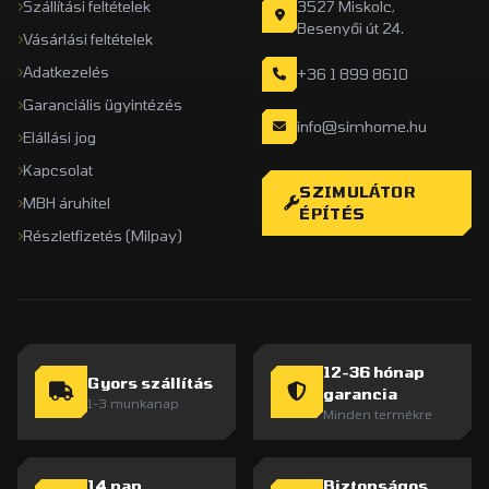
Szállítási feltételek
3527 Miskolc,
Besenyői út 24.
Vásárlási feltételek
Adatkezelés
+36 1 899 8610
Garanciális ügyintézés
info@simhome.hu
Elállási jog
Kapcsolat
SZIMULÁTOR
MBH áruhitel
ÉPÍTÉS
Részletfizetés (Milpay)
12-36 hónap
Gyors szállítás
garancia
1-3 munkanap
Minden termékre
14 nap
Biztonságos