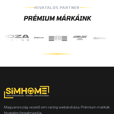
HIVATALOS PARTNER
PRÉMIUM MÁRKÁINK
Magyarország vezető sim racing webáruháza. Prémium márkák
hivatalos forgalmazója.