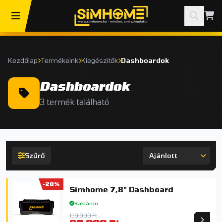
Kezdőlap
Termékeink
Kiegészitők
Dashboardok
Dashboardok
3 termék található
Szűrő
-20%
Simhome 7,8" Dashboard
Raktáron
119 900 Ft