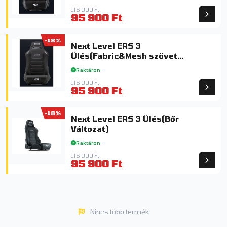
116 900 Ft
95 900 Ft
-18%
Next Level ERS 3
Ülés(Fabric&Mesh szövet
változat)
Raktáron
116 900 Ft
95 900 Ft
-18%
Next Level ERS 3 Ülés(Bőr
Változat)
Raktáron
116 900 Ft
95 900 Ft
Nincs több termék