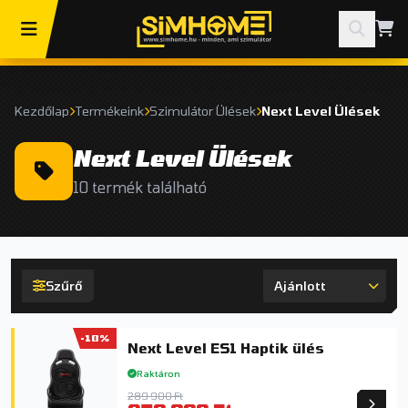
Kezdőlap
Termékeink
Szimulátor Ülések
Next Level Ülések
Next Level Ülések
10 termék található
Szűrő
-10%
Next Level ES1 Haptik ülés
Raktáron
289 900 Ft