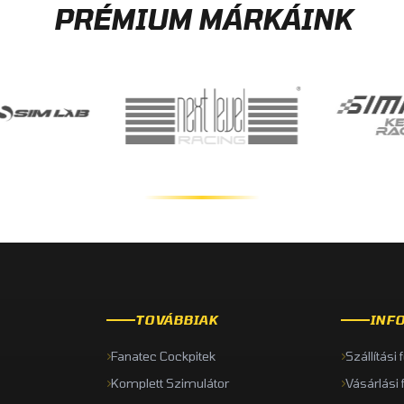
PRÉMIUM MÁRKÁINK
TOVÁBBIAK
INF
Fanatec Cockpitek
Szállítási 
Komplett Szimulátor
Vásárlási 