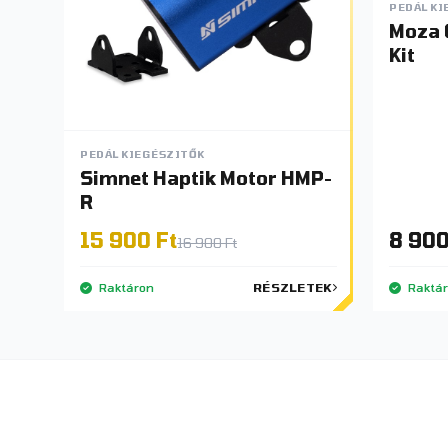
PEDÁL KI
Moza 
Kit
PEDÁL KIEGÉSZITŐK
Simnet Haptik Motor HMP-
R
15 900 Ft
8 900
16 900 Ft
Raktáron
RÉSZLETEK
Raktá