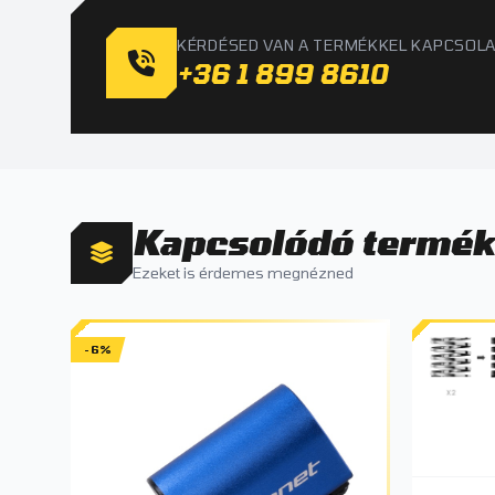
KÉRDÉSED VAN A TERMÉKKEL KAPCSOL
+36 1 899 8610
Kapcsolódó termé
Ezeket is érdemes megnézned
-6%