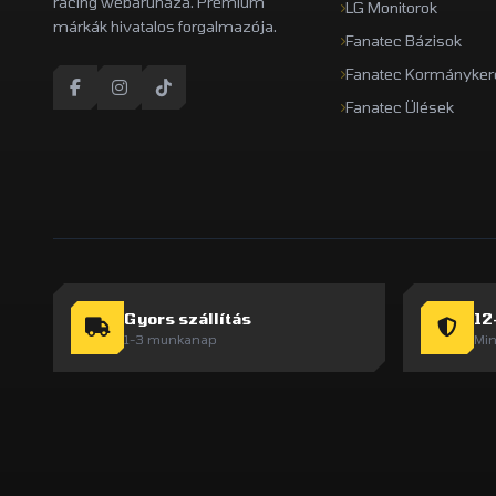
racing webáruháza. Prémium
LG Monitorok
márkák hivatalos forgalmazója.
Fanatec Bázisok
Fanatec Kormányker
Fanatec Ülések
Gyors szállítás
12
1-3 munkanap
Min