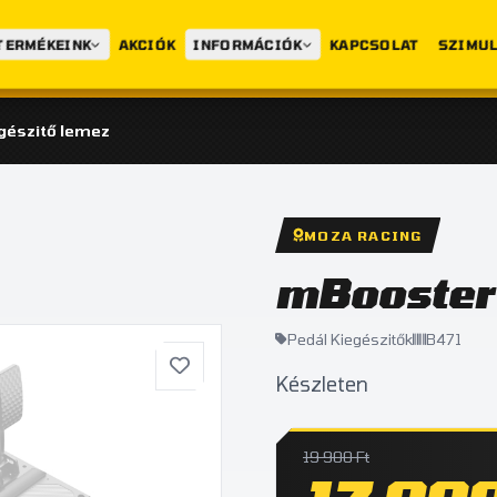
TERMÉKEINK
AKCIÓK
INFORMÁCIÓK
KAPCSOLAT
SZIMUL
gészitő lemez
MOZA RACING
mBooster 
Pedál Kiegészitők
B471
Készleten
19 900 Ft