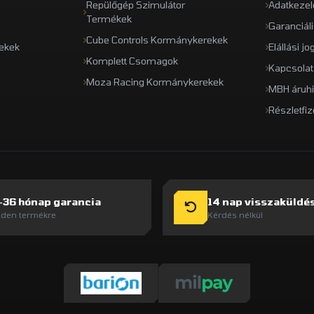
Repülőgép Szimulátor
Adatkezel
Termékek
Garanciál
Cube Controls Kormánykerekek
ekek
Elállási jo
Komplett Csomagok
Kapcsolat
Moza Racing Kormánykerekek
MBH áruhi
Részletfiz
-36 hónap garancia
14 nap visszaküldé
den termékre
Kérdés nélkül