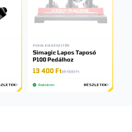
PEDÁL KIEGÉSZITŐK
Simagic Lapos Taposó
P100 Pedálhoz
13 400 Ft
18 900 Ft
SZLETEK
Raktáron
RÉSZLETEK