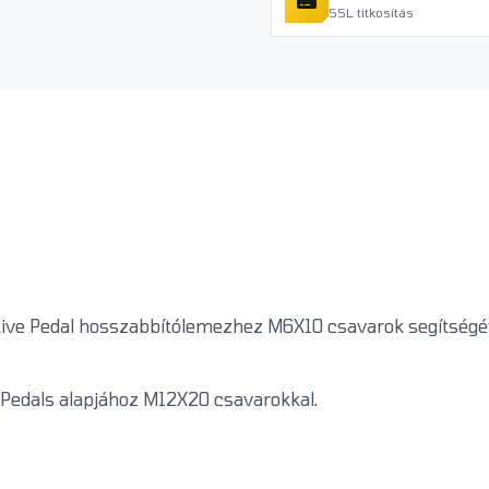
SSL titkosítás
tive Pedal hosszabbítólemezhez M6X10 csavarok segítségév
 Pedals alapjához M12X20 csavarokkal.