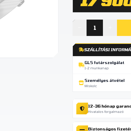
17 900
SZÁLLÍTÁSI INFORMÁ
GLS futárszolgálat
1-2 munkanap
Személyes átvétel
Miskolc
12-36 hónap garan
Hivatalos forgalmazó
Biztonságos fizeté