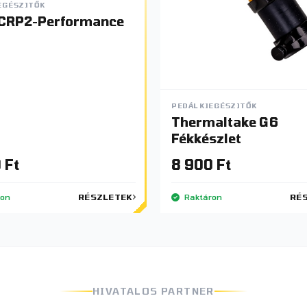
EGÉSZITŐK
CRP2-Performance
PEDÁL KIEGÉSZITŐK
Thermaltake G6
Fékkészlet
 Ft
8 900 Ft
ron
RÉSZLETEK
Raktáron
RÉ
HIVATALOS PARTNER