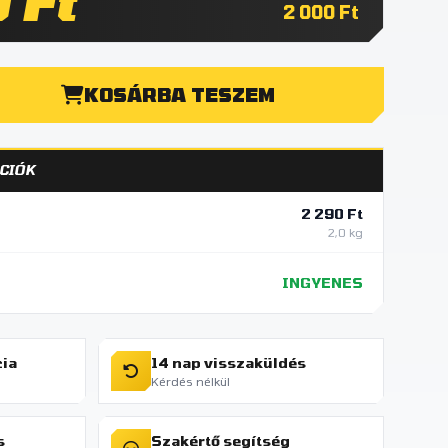
 Ft
2 000 Ft
KOSÁRBA TESZEM
CIÓK
2 290 Ft
2,0 kg
INGYENES
cia
14 nap visszaküldés
Kérdés nélkül
s
Szakértő segítség