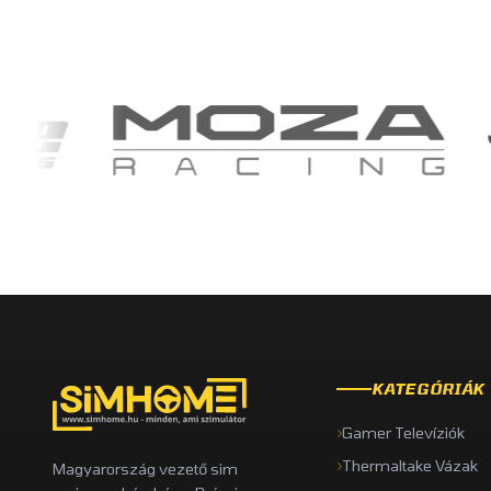
KATEGÓRIÁK
Gamer Televíziók
Thermaltake Vázak
Magyarország vezető sim