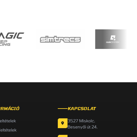
ORMÁCIÓ
KAPCSOLAT
feltételek
3527 Miskolc,
Besenyői út 24.
feltételek