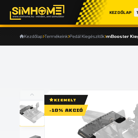
KEZDŐLAP
Kezdőlap
Termékeink
Pedál Kiegészitők
mBooster Kie
KIEMELT
-10% AKCIÓ