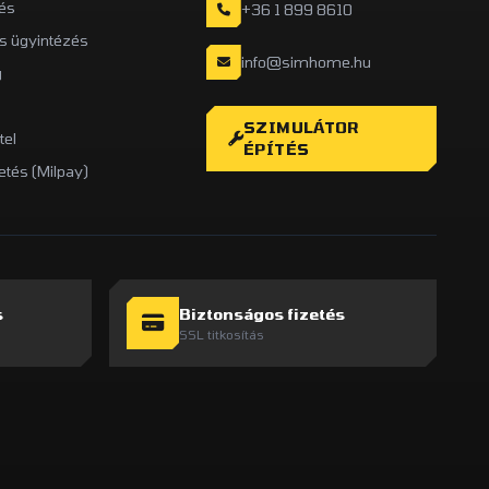
és
+36 1 899 8610
is ügyintézés
info@simhome.hu
g
SZIMULÁTOR
tel
ÉPÍTÉS
etés (Milpay)
s
Biztonságos fizetés
SSL titkosítás