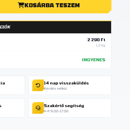
KOSÁRBA TESZEM
CIÓK
2 290 Ft
1,2 kg
INGYENES
cia
14 nap visszaküldés
Kérdés nélkül
s
Szakértő segítség
H-P 9:00-17:00