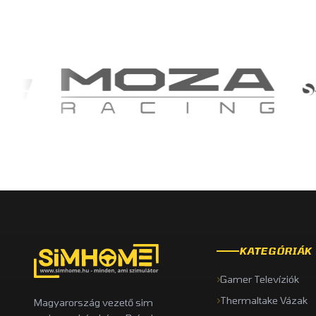
KATEGÓRIÁK
Gamer Televíziók
Thermaltake Vázak
Magyarország vezető sim