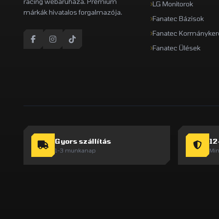
racing webáruháza. Prémium
LG Monitorok
márkák hivatalos forgalmazója.
Fanatec Bázisok
Fanatec Kormányker
Fanatec Ülések
Gyors szállítás
12
1-3 munkanap
Min