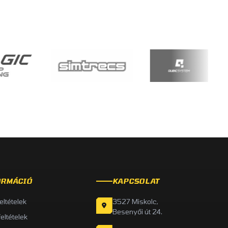
ORMÁCIÓ
KAPCSOLAT
feltételek
3527 Miskolc,
Besenyői út 24.
feltételek