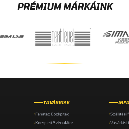
PRÉMIUM MÁRKÁINK
TOVÁBBIAK
INF
Fanatec Cockpitek
Szállítási 
Komplett Szimulátor
Vásárlási 