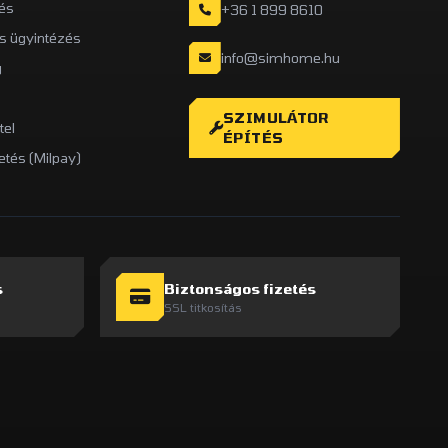
és
+36 1 899 8610
is ügyintézés
info@simhome.hu
g
SZIMULÁTOR
tel
ÉPÍTÉS
etés (Milpay)
s
Biztonságos fizetés
SSL titkosítás