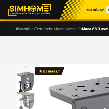
KEZDŐLAP
Kezdőlap
Termékeink
Joystick,Vezérlő
Moza AB 9 aszta
KIEMELT