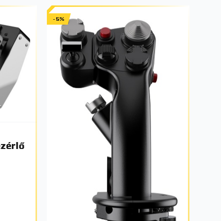
-5%
zérlő