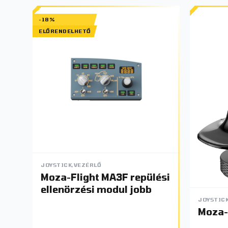
-18%
ELŐRENDELHETŐ
JOYSTICK,VEZÉRLŐ
Moza-Flight MA3F repülési
ellenörzési modul jobb
JOYSTIC