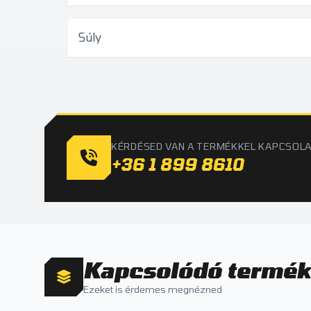
Súly
KÉRDÉSED VAN A TERMÉKKEL KAPCSOL
+36 1 899 8610
Kapcsolódó termé
Ezeket is érdemes megnézned