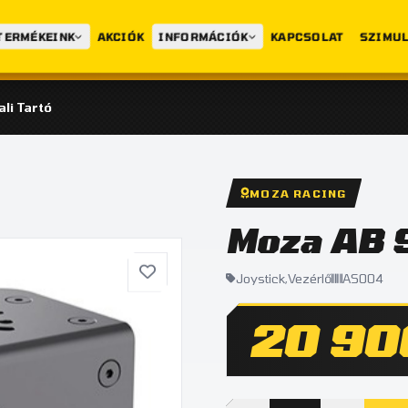
TERMÉKEINK
AKCIÓK
INFORMÁCIÓK
KAPCSOLAT
SZIMUL
li Tartó
MOZA RACING
Moza AB 9
Joystick,Vezérlő
AS004
20 90