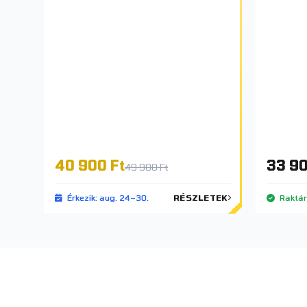
40 900 Ft
33 90
49 900 Ft
Érkezik: aug. 24–30.
RÉSZLETEK
Raktá