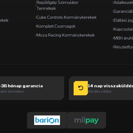
Repülőgép Szimulátor
Adatkezel
Termékek
Garanciál
Cube Controls Kormánykerekek
ekek
Elállási jo
Komplett Csomagok
Kapcsolat
Moza Racing Kormánykerekek
MBH áruhi
Részletfiz
-36 hónap garancia
14 nap visszaküldé
den termékre
Kérdés nélkül