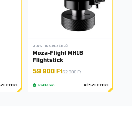
JOYSTICK,VEZÉRLŐ
Moza-Flight MH16
Flightstick
59 900 Ft
62 900 Ft
SZLETEK
Raktáron
RÉSZLETEK