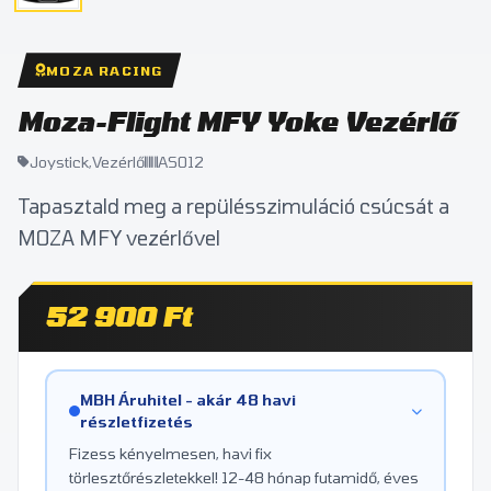
MOZA RACING
Moza-Flight MFY Yoke Vezérlő
Joystick,Vezérlő
AS012
Tapasztald meg a repülésszimuláció csúcsát a
MOZA MFY vezérlővel
52 900 Ft
MBH Áruhitel - akár 48 havi
részletfizetés
Fizess kényelmesen, havi fix
törlesztőrészletekkel! 12-48 hónap futamidő, éves