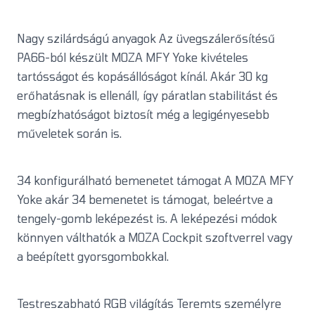
Nagy szilárdságú anyagok Az üvegszálerősítésű
PA66-ból készült MOZA MFY Yoke kivételes
tartósságot és kopásállóságot kínál. Akár 30 kg
erőhatásnak is ellenáll, így páratlan stabilitást és
megbízhatóságot biztosít még a legigényesebb
műveletek során is.
34 konfigurálható bemenetet támogat A MOZA MFY
Yoke akár 34 bemenetet is támogat, beleértve a
tengely-gomb leképezést is. A leképezési módok
könnyen válthatók a MOZA Cockpit szoftverrel vagy
a beépített gyorsgombokkal.
Testreszabható RGB világítás Teremts személyre