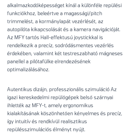
alkalmazkodóképességet kínál a különféle repülési
funkciókhoz, beleértve a magassági/pitch
trimmelést, a kormánylapát vezérlését, az
autopilóta kikapcsolását és a kamera navigációját.
Az MFY tartós Hall-effektusú joystickkal is
rendelkezik a precíz, sodródásmentes vezérlés
érdekében, valamint két testreszabható mágneses
panellel a pilótafülke elrendezésének
optimalizálásához.
Autentikus dizájn, professzionális szimuláció Az
igazi kereskedelmi repülőgépek belső szárnyai
ihlették az MFY-t, amely ergonomikus
kialakításának köszönhetően kényelmes és precíz,
így intuitív és rendkívül realisztikus
repülésszimulációs élményt nyújt.