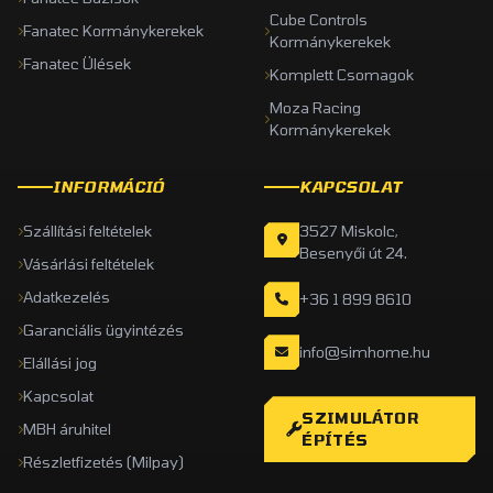
Cube Controls
Fanatec Kormánykerekek
Kormánykerekek
Fanatec Ülések
Komplett Csomagok
Moza Racing
Kormánykerekek
INFORMÁCIÓ
KAPCSOLAT
Szállítási feltételek
3527 Miskolc,
Besenyői út 24.
Vásárlási feltételek
Adatkezelés
+36 1 899 8610
Garanciális ügyintézés
info@simhome.hu
Elállási jog
Kapcsolat
SZIMULÁTOR
MBH áruhitel
ÉPÍTÉS
Részletfizetés (Milpay)