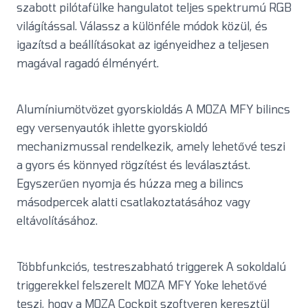
szabott pilótafülke hangulatot teljes spektrumú RGB
világítással. Válassz a különféle módok közül, és
igazítsd a beállításokat az igényeidhez a teljesen
magával ragadó élményért.
Alumíniumötvözet gyorskioldás A MOZA MFY bilincs
egy versenyautók ihlette gyorskioldó
mechanizmussal rendelkezik, amely lehetővé teszi
a gyors és könnyed rögzítést és leválasztást.
Egyszerűen nyomja és húzza meg a bilincs
másodpercek alatti csatlakoztatásához vagy
eltávolításához.
Többfunkciós, testreszabható triggerek A sokoldalú
triggerekkel felszerelt MOZA MFY Yoke lehetővé
teszi, hogy a MOZA Cockpit szoftveren keresztül