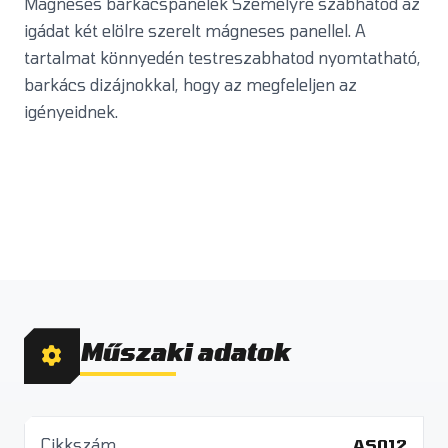
Mágneses barkácspanelek Személyre szabhatod az
igádat két elölre szerelt mágneses panellel. A
tartalmat könnyedén testreszabhatod nyomtatható,
barkács dizájnokkal, hogy az megfeleljen az
igényeidnek.
Műszaki adatok
Cikkszám
AS012