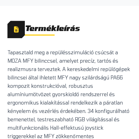
Termékleírás
Tapasztald meg a repülésszimuláció csúcsát a
MOZA MFY bilinccsel, amelyet precíz, tartós és
realizmusra terveztek. A kereskedelmi repülőgépek
bilincsei által ihletett MFY nagy szilárdságú PA66
kompozit konstrukcióval, robusztus
alumíniumötvözet gyorskioldó rendszerrel és
ergonomikus kialakítással rendelkezik a páratlan
kényelem és vezérlés érdekében. 34 konfigurálható
bemenettel, testreszabható RGB világítással és
multifunkcionális Hall-effektusú joystick
triggerekkel az MFY zökkenőmentes