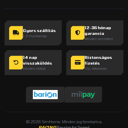
12-36 hónap
Gyors szállítás
garancia
1-3 munkanap
Minden termékre
14 nap
Biztonságos
visszaküldés
fizetés
Kérdés nélkül
SSL titkosítás
© 2026 SimHome. Minden jog fenntartva.
RACING
Passion for Speed