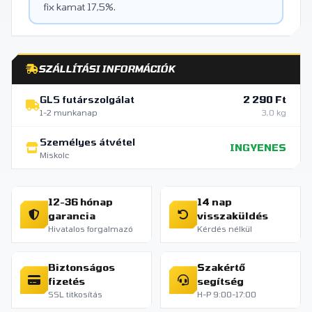
fix kamat 17,5%.
SZÁLLÍTÁSI INFORMÁCIÓK
GLS futárszolgálat
2 290 Ft
1-2 munkanap
3,0 kg
Személyes átvétel
INGYENES
Miskolc
12-36 hónap
14 nap
garancia
visszaküldés
Hivatalos forgalmazó
Kérdés nélkül
Biztonságos
Szakértő
fizetés
segítség
SSL titkosítás
H-P 9:00-17:00