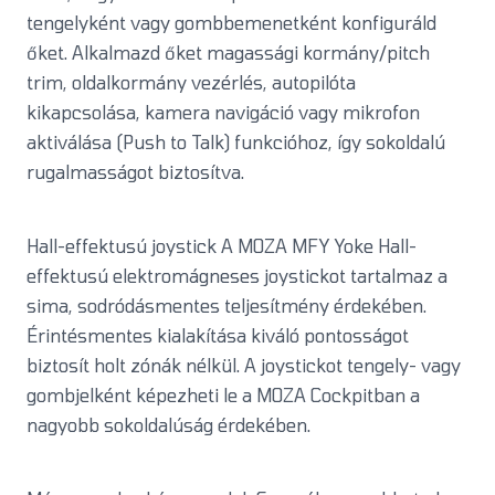
tengelyként vagy gombbemenetként konfiguráld
őket. Alkalmazd őket magassági kormány/pitch
trim, oldalkormány vezérlés, autopilóta
kikapcsolása, kamera navigáció vagy mikrofon
aktiválása (Push to Talk) funkcióhoz, így sokoldalú
rugalmasságot biztosítva.
Hall-effektusú joystick A MOZA MFY Yoke Hall-
effektusú elektromágneses joystickot tartalmaz a
sima, sodródásmentes teljesítmény érdekében.
Érintésmentes kialakítása kiváló pontosságot
biztosít holt zónák nélkül. A joystickot tengely- vagy
gombjelként képezheti le a MOZA Cockpitban a
nagyobb sokoldalúság érdekében.