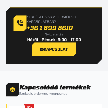
KÉRDÉSED VAN A TERMÉKKEL
KAPCSOLATBAN?
+36 1 899 8610
Nyitvatartás
Hétfő - Péntek: 9:00 - 17:00
KAPCSOLAT
Kapcsolódó termékek
Ezeket is érdemes megnézned
-5%