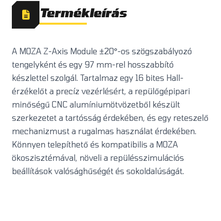
Termékleírás
A MOZA Z-Axis Module ±20°-os szögszabályozó
tengelyként és egy 97 mm-rel hosszabbító
készlettel szolgál. Tartalmaz egy 16 bites Hall-
érzékelőt a precíz vezérlésért, a repülőgépipari
minőségű CNC alumíniumötvözetből készült
szerkezetet a tartósság érdekében, és egy reteszelő
mechanizmust a rugalmas használat érdekében.
Könnyen telepíthető és kompatibilis a MOZA
ökoszisztémával, növeli a repülésszimulációs
beállítások valósághűségét és sokoldalúságát.