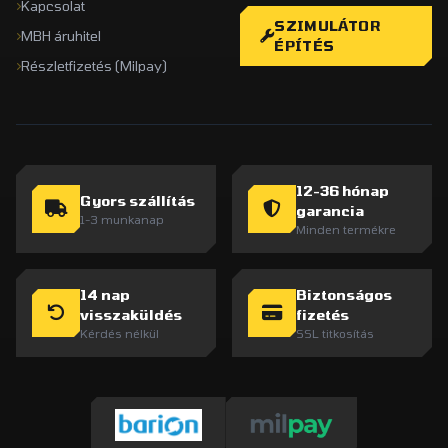
Kapcsolat
SZIMULÁTOR
MBH áruhitel
ÉPÍTÉS
Részletfizetés (Milpay)
12-36 hónap
Gyors szállítás
garancia
1-3 munkanap
Minden termékre
14 nap
Biztonságos
visszaküldés
fizetés
Kérdés nélkül
SSL titkosítás