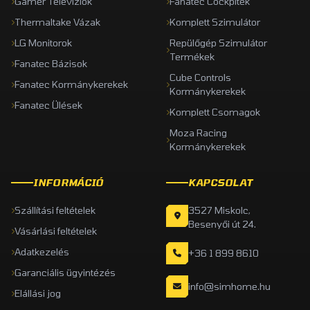
Gamer Televíziók
Fanatec Cockpitek
Thermaltake Vázak
Komplett Szimulátor
LG Monitorok
Repülőgép Szimulátor
Termékek
Fanatec Bázisok
Cube Controls
Fanatec Kormánykerekek
Kormánykerekek
Fanatec Ülések
Komplett Csomagok
Moza Racing
Kormánykerekek
INFORMÁCIÓ
KAPCSOLAT
Szállítási feltételek
3527 Miskolc,
Besenyői út 24.
Vásárlási feltételek
Adatkezelés
+36 1 899 8610
Garanciális ügyintézés
info@simhome.hu
Elállási jog