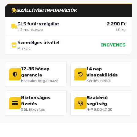
SZÁLLÍTÁSI INFORMÁCIÓK
GLS futárszolgálat
2 290 Ft
1-2 munkanap
1,0 kg
Személyes átvétel
INGYENES
Miskolc
12-36 hónap
14 nap
garancia
visszaküldés
Hivatalos forgalmazó
Kérdés nélkül
Biztonságos
Szakértő
fizetés
segítség
SSL titkosítás
H-P 9:00-17:00