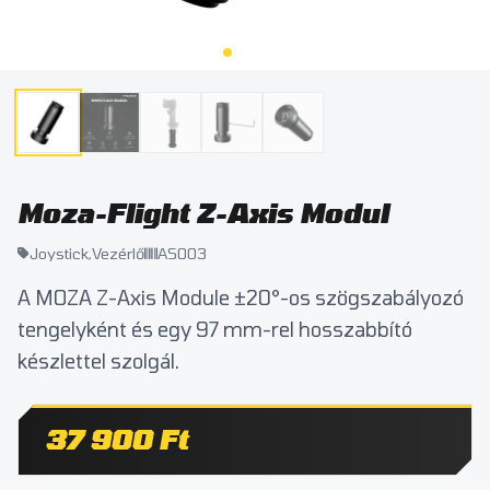
Moza-Flight Z-Axis Modul
Joystick,Vezérlő
AS003
A MOZA Z-Axis Module ±20°-os szögszabályozó
tengelyként és egy 97 mm-rel hosszabbító
készlettel szolgál.
37 900 Ft