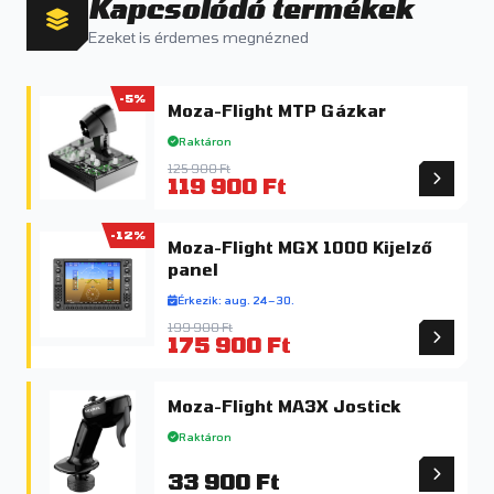
Kapcsolódó termékek
Ezeket is érdemes megnézned
-5%
Moza-Flight MTP Gázkar
Raktáron
125 900 Ft
119 900 Ft
-12%
Moza-Flight MGX 1000 Kijelző
panel
Érkezik: aug. 24–30.
199 900 Ft
175 900 Ft
Moza-Flight MA3X Jostick
Raktáron
33 900 Ft