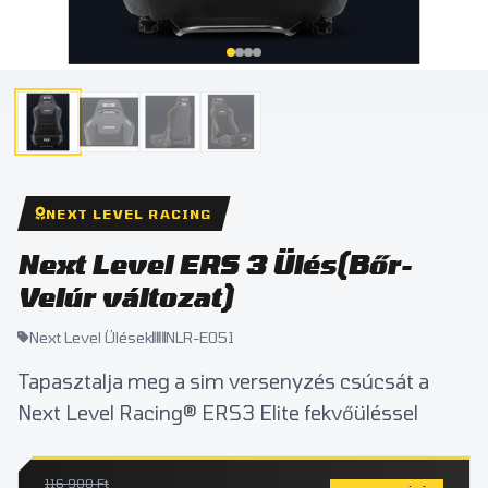
NEXT LEVEL RACING
Next Level ERS 3 Ülés(Bőr-
Velúr változat)
Next Level Ülések
NLR-E051
Tapasztalja meg a sim versenyzés csúcsát a
Next Level Racing® ERS3 Elite fekvőüléssel
116 900 Ft