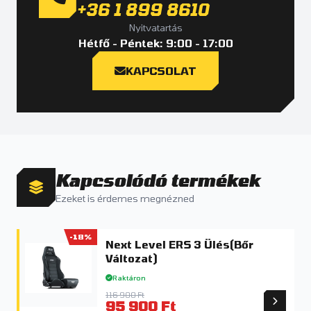
+36 1 899 8610
Nyitvatartás
Hétfő - Péntek: 9:00 - 17:00
KAPCSOLAT
Kapcsolódó termékek
Ezeket is érdemes megnézned
-18%
Next Level ERS 3 Ülés(Bőr
Változat)
Raktáron
116 900 Ft
95 900 Ft