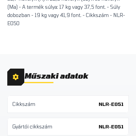
(Ma) - A termék súlya: 17 kg vagy 37,5 font. - Súly
dobozban - 19 kg vagy 41,9 font. - Cikkszám - NLR-
E050
Műszaki adatok
Cikkszám
NLR-E051
Gyártói cikkszám
NLR-E051