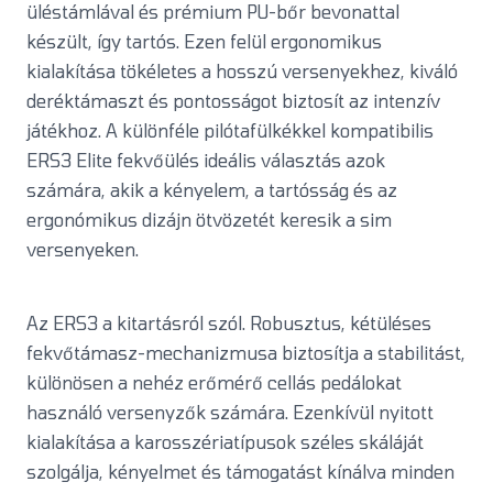
üléstámlával és prémium PU-bőr bevonattal
készült, így tartós. Ezen felül ergonomikus
kialakítása tökéletes a hosszú versenyekhez, kiváló
deréktámaszt és pontosságot biztosít az intenzív
játékhoz. A különféle pilótafülkékkel kompatibilis
ERS3 Elite fekvőülés ideális választás azok
számára, akik a kényelem, a tartósság és az
ergonómikus dizájn ötvözetét keresik a sim
versenyeken.
Az ERS3 a kitartásról szól. Robusztus, kétüléses
fekvőtámasz-mechanizmusa biztosítja a stabilitást,
különösen a nehéz erőmérő cellás pedálokat
használó versenyzők számára. Ezenkívül nyitott
kialakítása a karosszériatípusok széles skáláját
szolgálja, kényelmet és támogatást kínálva minden