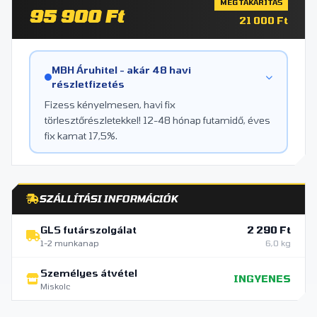
MEGTAKARÍTÁS
95 900 Ft
21 000 Ft
MBH Áruhitel - akár 48 havi
részletfizetés
Fizess kényelmesen, havi fix
törlesztőrészletekkel! 12-48 hónap futamidő, éves
fix kamat 17,5%.
SZÁLLÍTÁSI INFORMÁCIÓK
GLS futárszolgálat
2 290 Ft
1-2 munkanap
6,0 kg
Személyes átvétel
INGYENES
Miskolc