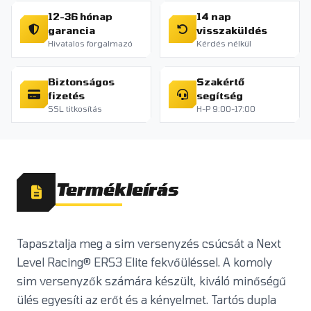
12-36 hónap
14 nap
garancia
visszaküldés
Hivatalos forgalmazó
Kérdés nélkül
Biztonságos
Szakértő
fizetés
segítség
SSL titkosítás
H-P 9:00-17:00
Termékleírás
Tapasztalja meg a sim versenyzés csúcsát a Next
Level Racing® ERS3 Elite fekvőüléssel. A komoly
sim versenyzők számára készült, kiváló minőségű
ülés egyesíti az erőt és a kényelmet. Tartós dupla