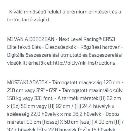
-Kiváló minőségű felület a prémium érintésért és a
tartós tartósságért
MI VAN A DOBOZBAN - Next Level Racing® ERS3
Elite fekvő ülés - Üléscsúszkák - Rögzítési hardver -
Digitális összeszerelési útmutató és összeszerelési
videók itt érhetők el: http://bit.ly/nlr-instructions
MŰSZAKI ADATOK - Támogatott magasság: 120 cm -
210 cm vagy 3'9" - 6'9" - Támogatott maximális súly:
150 kg vagy 331 font. - A termék méretei: (H) 62 cm
x (Sz) 58 cm vagy (H) 92 cm / (H) 24,4 hüvelyk x
szélesség 22,8 hüvelyk x ma 36,2 hüvelyk - Doboz
méretei: 83 cm (hossz) X 58 cm (szé) ) X 38 cm (H) /
32,7 hüvelyk (H) x 22,8 hüvelyk (Sz) x 15 hüvelyk