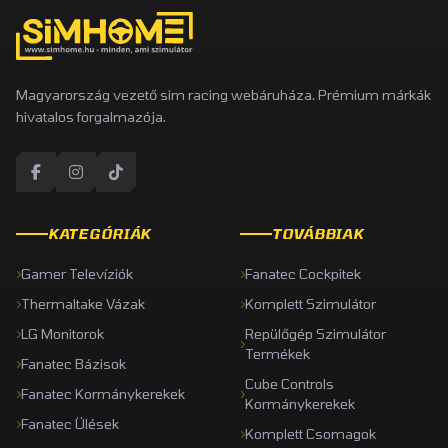
Magyarország vezető sim racing webáruháza. Prémium márkák
hivatalos forgalmazója.
KATEGÓRIÁK
TOVÁBBIAK
Gamer Televíziók
Fanatec Cockpitek
Thermaltake Vázak
Komplett Szimulátor
LG Monitorok
Repülőgép Szimulátor
Termékek
Fanatec Bázisok
Cube Controls
Fanatec Kormánykerekek
Kormánykerekek
Fanatec Ülések
Komplett Csomagok