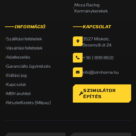
Moza Racing
Kormánykerekek
INFORMÁCIÓ
KAPCSOLAT
Szállítási feltételek
3527 Miskolc,
Besenyői út 24.
Vásárlási feltételek
Adatkezelés
+36 1 899 8610
Garanciális ügyintézés
info@simhome.hu
Elállási jog
Kapcsolat
SZIMULÁTOR
MBH áruhitel
ÉPÍTÉS
Részletfizetés (Milpay)