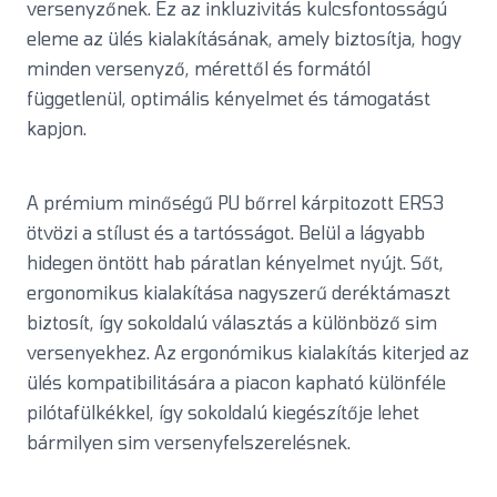
versenyzőnek. Ez az inkluzivitás kulcsfontosságú
eleme az ülés kialakításának, amely biztosítja, hogy
minden versenyző, mérettől és formától
függetlenül, optimális kényelmet és támogatást
kapjon.
A prémium minőségű PU bőrrel kárpitozott ERS3
ötvözi a stílust és a tartósságot. Belül a lágyabb
hidegen öntött hab páratlan kényelmet nyújt. Sőt,
ergonomikus kialakítása nagyszerű deréktámaszt
biztosít, így sokoldalú választás a különböző sim
versenyekhez. Az ergonómikus kialakítás kiterjed az
ülés kompatibilitására a piacon kapható különféle
pilótafülkékkel, így sokoldalú kiegészítője lehet
bármilyen sim versenyfelszerelésnek.