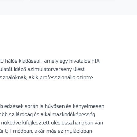
O hálós kiadással , amely egy hivatalos FIA
latát idéző ​​szimulátorverseny ülést
sználóknak, akik professzionális szintre
vebb edzések során is hűvösen és kényelmesen
yobb szilárdság és alkalmazkodóképesség
tműködve kifejlesztett ülés összhangban van
 Akár GT módban, akár más szimulációban