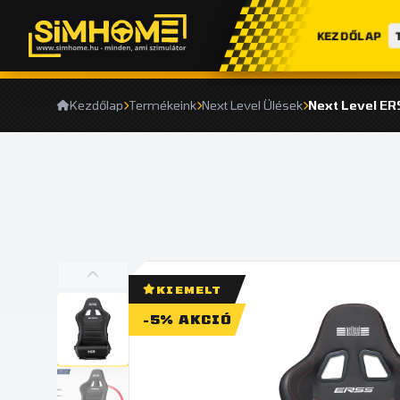
KEZDŐLAP
Kezdőlap
Termékeink
Next Level Ülések
KIEMELT
-5% AKCIÓ