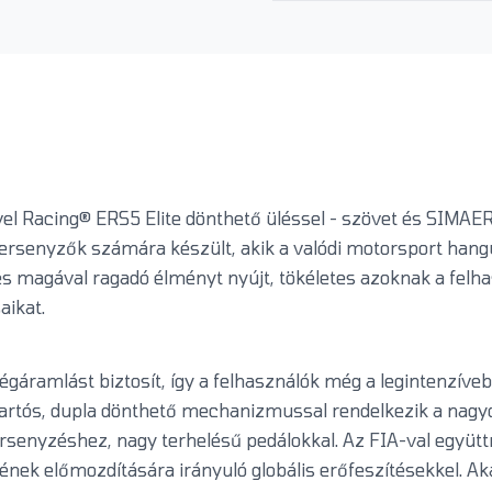
vel Racing® ERS5 Elite dönthető üléssel - szövet és SIMAER
versenyzők számára készült, akik a valódi motorsport hangu
és magával ragadó élményt nyújt, tökéletes azoknak a felha
aikat.
égáramlást biztosít, így a felhasználók még a legintenzí
 tartós, dupla dönthető mechanizmussal rendelkezik a nag
versenyzéshez, nagy terhelésű pedálokkal. Az FIA-val együt
sének előmozdítására irányuló globális erőfeszítésekkel.