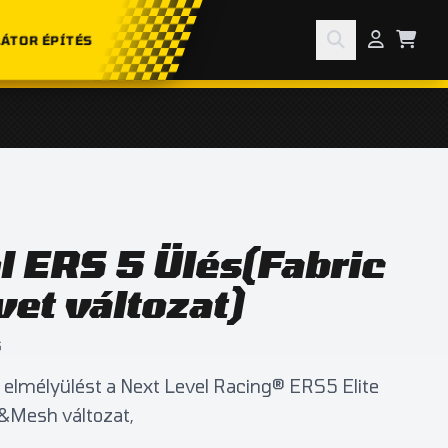
ÁTOR ÉPÍTÉS
l ERS 5 Ülés(Fabric
et változat)
6
 elmélyülést a Next Level Racing® ERS5 Elite
c&Mesh változat,