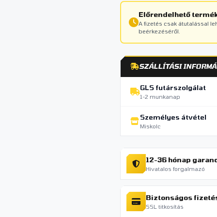
Előrendelhető termé
A fizetés csak átutalással l
beérkezéséről.
SZÁLLÍTÁSI INFORMÁ
GLS futárszolgálat
1-2 munkanap
Személyes átvétel
Miskolc
12-36 hónap garan
Hivatalos forgalmazó
Biztonságos fizeté
SSL titkosítás