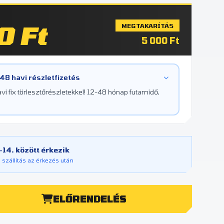
0 Ft
MEGTAKARÍTÁS
5 000 Ft
 48 havi részletfizetés
i fix törlesztőrészletekkel! 12-48 hónap futamidő,
14. között érkezik
 szállítás az érkezés után
ELŐRENDELÉS