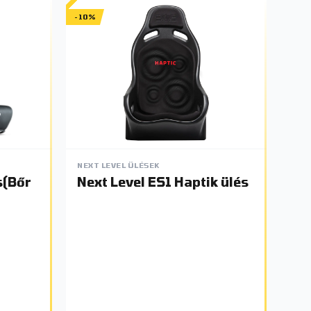
-10%
NEXT LEVEL ÜLÉSEK
s(Bőr
Next Level ES1 Haptik ülés