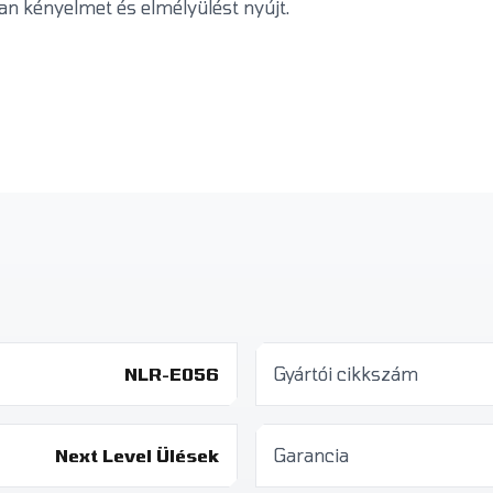
lan kényelmet és elmélyülést nyújt.
NLR-E056
Gyártói cikkszám
Next Level Ülések
Garancia