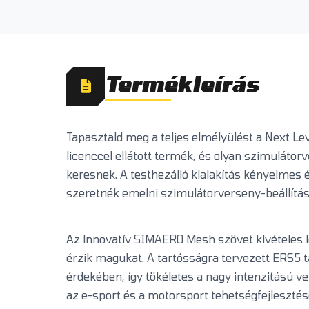
Termékleírás
Tapasztald meg a teljes elmélyülést a Next Le
licenccel ellátott termék, és olyan szimulátor
keresnek. A testhezálló kialakítás kényelmes 
szeretnék emelni szimulátorverseny-beállítás
Az innovatív SIMAERO Mesh szövet kivételes l
érzik magukat. A tartósságra tervezett ERS5
érdekében, így tökéletes a nagy intenzitású 
az e-sport és a motorsport tehetségfejleszté