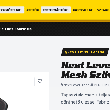
TERMÉKEINK
AKCIÓK
INFORMÁCIÓK
KAPCSOLAT
SZIMUL
Next Level ERS 5 Ülés(Fabric Mesh Szövet változat)
NEXT LEVEL RACING
Next Leve
Mesh Szöv
Next Level Ülések
NLR-E05
Tapasztald meg a teljes
dönthető üléssel Fabri