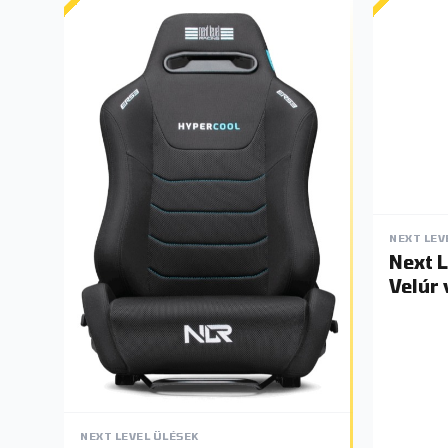
NEXT LEV
Next L
Velúr 
NEXT LEVEL ÜLÉSEK