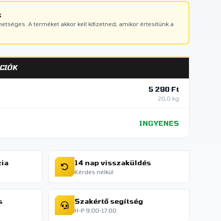
k
ehetséges. A terméket akkor kell kifizetned, amikor értesítünk a
CIÓK
5 290 Ft
20,0 kg
INGYENES
cia
14 nap visszaküldés
Kérdés nélkül
s
Szakértő segítség
H-P 9:00-17:00