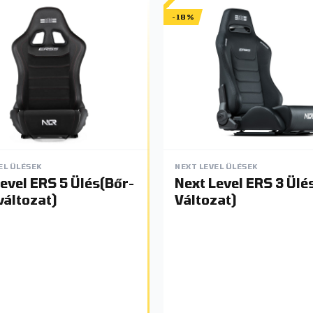
-18%
EL ÜLÉSEK
NEXT LEVEL ÜLÉSEK
evel ERS 5 Ülés(Bőr-
Next Level ERS 3 Ülé
változat)
Változat)