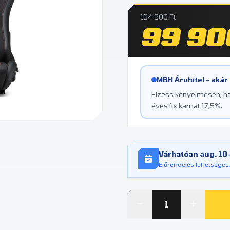
104 900 Ft
99 90
MBH Áruhitel - akár
Fizess kényelmesen, hav
éves fix kamat 17,5%.
Várhatóan aug. 10–
Előrendelés lehetséges,