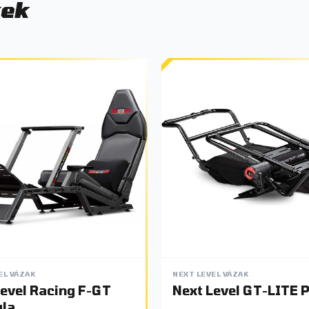
kek
EL VÁZAK
NEXT LEVEL VÁZAK
Level Racing F-GT
Next Level GT-LITE 
la