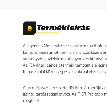
Termékleírás
A legendás MonkeyDriver platform továbbfejles
kompromisszumot nem ismerő szerkezeti erővel,
versenyzői pozíciók közötti gyors és könnyű v
Az FIA által licencelt termék támogatja a legn
felhasználói közösség és a szakmai visszajelz
A termék vázszerkezete Ø50mm átmérőjű acélc
szintű tartóssággal ötvözi. Az F-GT Pro több
megfelel.