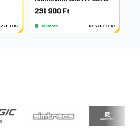
Edition
231 900 Ft
SZLETEK
Raktáron
RÉSZLETEK