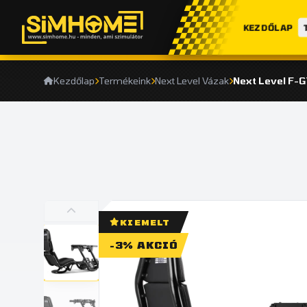
KEZDŐLAP
Kezdőlap
Termékeink
Next Level Vázak
KIEMELT
-3% AKCIÓ