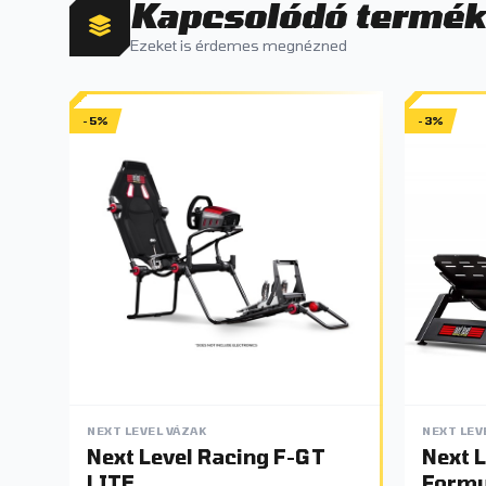
Kapcsolódó termé
Ezeket is érdemes megnézned
-5%
-3%
NEXT LEVEL VÁZAK
NEXT LEV
Next Level Racing F-GT
Next 
LITE
Formu