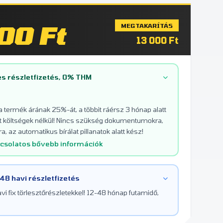
00 Ft
MEGTAKARÍTÁS
13 000 Ft
s részletfizetés, 0% THM
 a termék árának 25%-át, a többit ráérsz 3 hónap alatt
tett költségek nélkül! Nincs szükség dokumentumokra,
a, az automatikus bírálat pillanatok alatt kész!
pcsolatos bővebb információk
 48 havi részletfizetés
i fix törlesztőrészletekkel! 12-48 hónap futamidő,