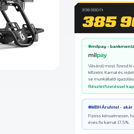
398 900 Ft
385 9
milpay - bankmente
Vásárolj most, fizesd ki
kifizetni. Kamat és rej
se munkáltatói igazolásr
Részletfizetéssel ka
MBH Áruhitel - akár
Fizess kényelmesen, hav
éves fix kamat 17,5%.