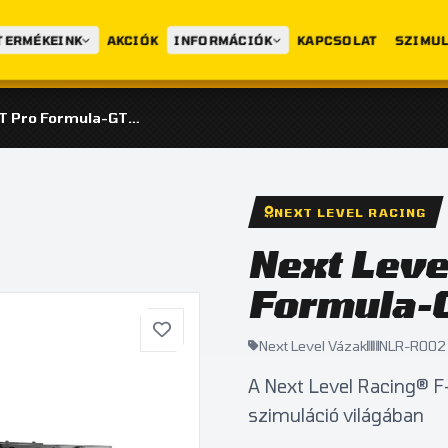
TERMÉKEINK
AKCIÓK
INFORMÁCIÓK
KAPCSOLAT
SZIMUL
Next Level F-GT Pro Formula-GT Cockpit
NEXT LEVEL RACING
Next Leve
Formula-
Next Level Vázak
NLR-R002
A Next Level Racing® F-
szimuláció világában