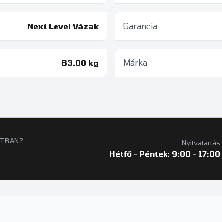
Next Level Vázak
Garancia
63.00 kg
Márka
ATBAN?
Nyitvatartás
Hétfő - Péntek: 9:00 - 17:00