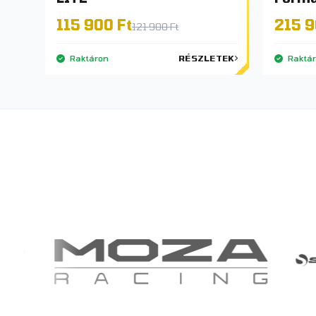
115 900 Ft
215 9
121 900 Ft
Raktáron
RÉSZLETEK
Raktá