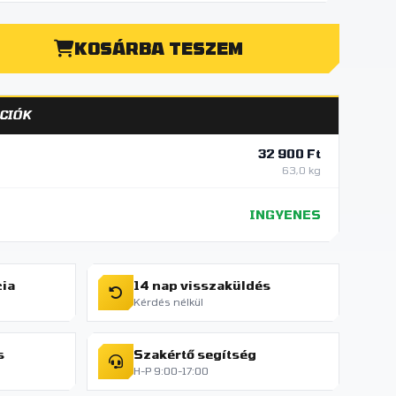
KOSÁRBA TESZEM
CIÓK
32 900 Ft
63,0 kg
INGYENES
cia
14 nap visszaküldés
Kérdés nélkül
s
Szakértő segítség
H-P 9:00-17:00