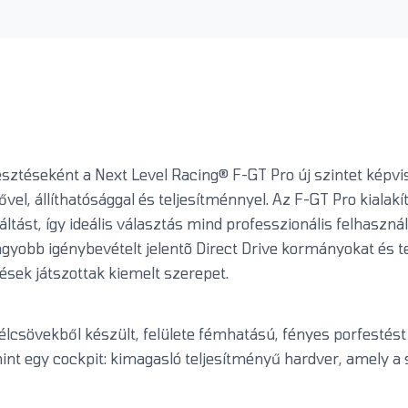
ztéseként a Next Level Racing® F-GT Pro új szintet képvis
 állíthatósággal és teljesítménnyel. Az F-GT Pro kialakít
áltást, így ideális választás mind professzionális felhasz
agyobb igénybevételt jelentõ Direct Drive kormányokat és te
ések játszottak kiemelt szerepet.
sövekből készült, felülete fémhatású, fényes porfestést 
 mint egy cockpit: kimagasló teljesítményű hardver, amely