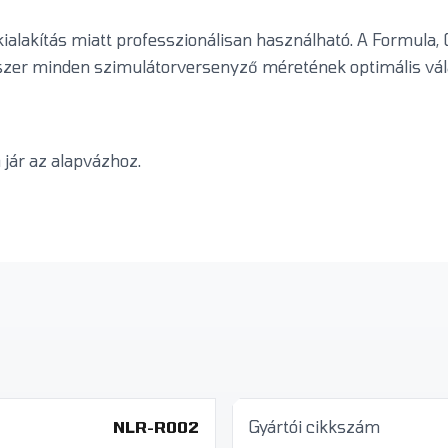
ialakítás miatt professzionálisan használható. A Formula, G
szer minden szimulátorversenyző méretének optimális válas
jár az alapvázhoz.
NLR-R002
Gyártói cikkszám