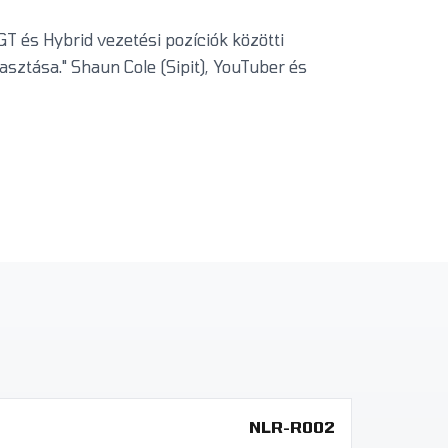
T és Hybrid vezetési pozíciók közötti
ztása." Shaun Cole (Sipit), YouTuber és
NLR-R002