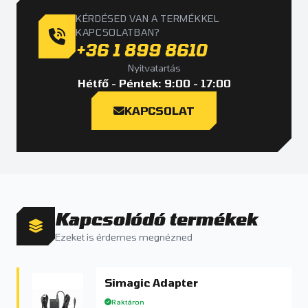
KÉRDÉSED VAN A TERMÉKKEL
KAPCSOLATBAN?
+36 1 899 8610
Nyitvatartás
Hétfő - Péntek: 9:00 - 17:00
KAPCSOLAT
Kapcsolódó termékek
Ezeket is érdemes megnézned
Simagic Adapter
Raktáron