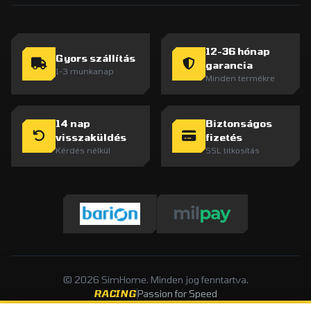
12-36 hónap
Gyors szállítás
garancia
1-3 munkanap
Minden termékre
14 nap
Biztonságos
visszaküldés
fizetés
Kérdés nélkül
SSL titkosítás
© 2026 SimHome. Minden jog fenntartva.
RACING
Passion for Speed