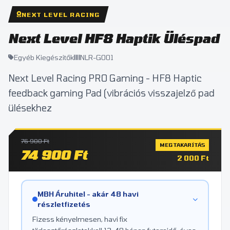
NEXT LEVEL RACING
Next Level HF8 Haptik Üléspad
Egyéb Kiegészitők
NLR-G001
Next Level Racing PRO Gaming - HF8 Haptic
feedback gaming Pad (vibrációs visszajelző pad
ülésekhez
76 900 Ft
MEGTAKARÍTÁS
74 900 Ft
2 000 Ft
MBH Áruhitel - akár 48 havi
részletfizetés
Fizess kényelmesen, havi fix