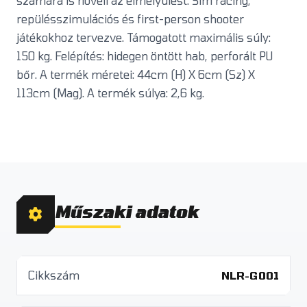
számára is növeli az elmélyülést. Sim racing,
repülésszimulációs és first-person shooter
játékokhoz tervezve. Támogatott maximális súly:
150 kg. Felépítés: hidegen öntött hab, perforált PU
bőr. A termék méretei: 44cm (H) X 6cm (Sz) X
113cm (Mag). A termék súlya: 2,6 kg.
Műszaki adatok
Cikkszám
NLR-G001