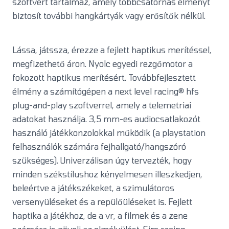
szoftvert tartalmaz, amely többcsatornás élményt
biztosít további hangkártyák vagy erősítők nélkül.
Lássa, játssza, érezze a fejlett haptikus merítéssel,
megfizethető áron. Nyolc egyedi rezgőmotor a
fokozott haptikus merítésért. Továbbfejlesztett
élmény a számítógépen a next level racing® hfs
plug-and-play szoftverrel, amely a telemetriai
adatokat használja. 3,5 mm-es audiocsatlakozót
használó játékkonzolokkal működik (a playstation
felhasználók számára fejhallgató/hangszóró
szükséges). Univerzálisan úgy tervezték, hogy
minden székstílushoz kényelmesen illeszkedjen,
beleértve a játékszékeket, a szimulátoros
versenyüléseket és a repülőüléseket is. Fejlett
haptika a játékhoz, de a vr, a filmek és a zene