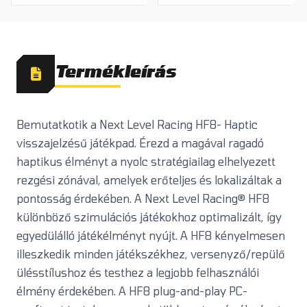
Termékleírás
Bemutatkotik a Next Level Racing HF8- Haptic
visszajelzésű játékpad. Érezd a magával ragadó
haptikus élményt a nyolc stratégiailag elhelyezett
rezgési zónával, amelyek erőteljes és lokalizáltak a
pontosság érdekében. A Next Level Racing® HF8
különböző szimulációs játékokhoz optimalizált, így
egyedülálló játékélményt nyújt. A HF8 kényelmesen
illeszkedik minden játékszékhez, versenyző/repülő
ülésstílushoz és testhez a legjobb felhasználói
élmény érdekében. A HF8 plug-and-play PC-