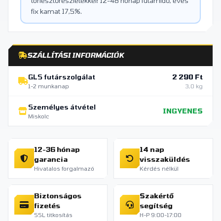
törlesztőrészletekkel! 12-48 hónap futamidő, éves
fix kamat 17,5%.
SZÁLLÍTÁSI INFORMÁCIÓK
GLS futárszolgálat
2 290 Ft
1-2 munkanap
3,0 kg
Személyes átvétel
INGYENES
Miskolc
12-36 hónap
14 nap
garancia
visszaküldés
Hivatalos forgalmazó
Kérdés nélkül
Biztonságos
Szakértő
fizetés
segítség
SSL titkosítás
H-P 9:00-17:00