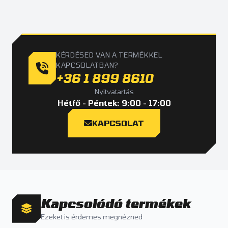
KÉRDÉSED VAN A TERMÉKKEL
KAPCSOLATBAN?
+36 1 899 8610
Nyitvatartás
Hétfő - Péntek: 9:00 - 17:00
KAPCSOLAT
Kapcsolódó termékek
Ezeket is érdemes megnézned