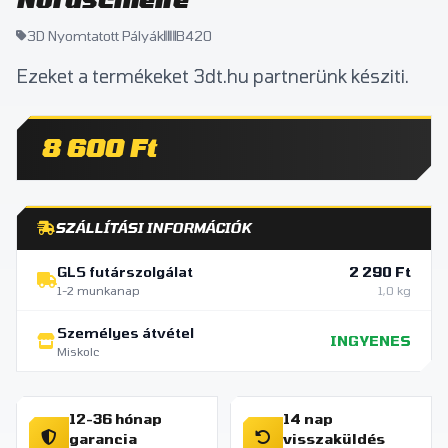
3D Nyomtatott Pályák
B420
Ezeket a termékeket 3dt.hu partnerünk késziti.
8 600 Ft
SZÁLLÍTÁSI INFORMÁCIÓK
GLS futárszolgálat
2 290 Ft
1-2 munkanap
1,0 kg
Személyes átvétel
INGYENES
Miskolc
12-36 hónap
14 nap
garancia
visszaküldés