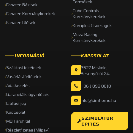
Termékek
Fanatec Bázisok
Cube Controls
Fanatec Kormánykerekek
Kormánykerekek
Fanatec Ülések
Komplett Csomagok
Moza Racing
Kormánykerekek
INFORMÁCIÓ
KAPCSOLAT
Szállítási feltételek
3527 Miskolc,
Besenyői út 24.
Vásárlási feltételek
Adatkezelés
+36 1 899 8610
Garanciális ügyintézés
info@simhome.hu
Elállási jog
Kapcsolat
SZIMULÁTOR
MBH áruhitel
ÉPÍTÉS
Részletfizetés (Milpay)