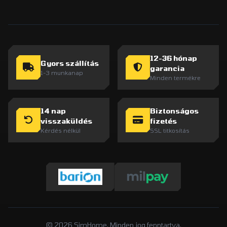
12-36 hónap
Gyors szállítás
garancia
1-3 munkanap
Minden termékre
14 nap
Biztonságos
visszaküldés
fizetés
Kérdés nélkül
SSL titkosítás
© 2026 SimHome. Minden jog fenntartva.