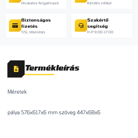
Hivatalos forgalmazó
Kérdés nélkül
Biztonságos
Szakértő
fizetés
segítség
SSL titkosítás
H-P 9:00-17:00
Termékleírás
Méretek
pálya 576x617x6 mm szöveg 447x68x6