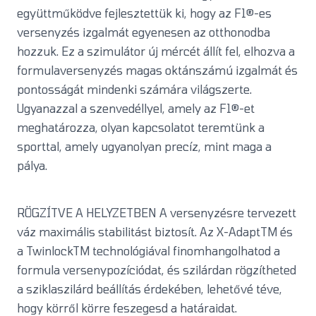
együttműködve fejlesztettük ki, hogy az F1®-es
versenyzés izgalmát egyenesen az otthonodba
hozzuk. Ez a szimulátor új mércét állít fel, elhozva a
formulaversenyzés magas oktánszámú izgalmát és
pontosságát mindenki számára világszerte.
Ugyanazzal a szenvedéllyel, amely az F1®-et
meghatározza, olyan kapcsolatot teremtünk a
sporttal, amely ugyanolyan precíz, mint maga a
pálya.
RÖGZÍTVE A HELYZETBEN A versenyzésre tervezett
váz maximális stabilitást biztosít. Az X-AdaptTM és
a TwinlockTM technológiával finomhangolhatod a
formula versenypozíciódat, és szilárdan rögzítheted
a sziklaszilárd beállítás érdekében, lehetővé téve,
hogy körről körre feszegesd a határaidat.