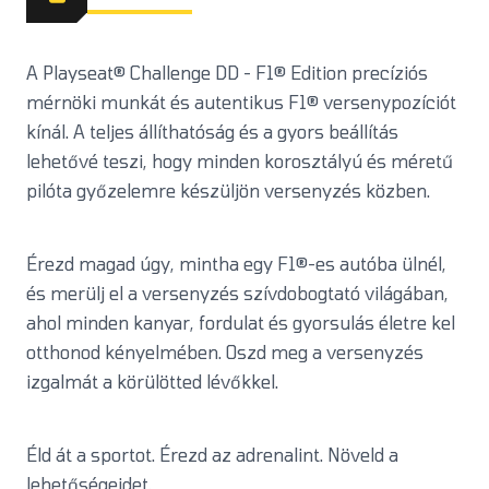
A Playseat® Challenge DD - F1® Edition precíziós
mérnöki munkát és autentikus F1® versenypozíciót
kínál. A teljes állíthatóság és a gyors beállítás
lehetővé teszi, hogy minden korosztályú és méretű
pilóta győzelemre készüljön versenyzés közben.
Érezd magad úgy, mintha egy F1®-es autóba ülnél,
és merülj el a versenyzés szívdobogtató világában,
ahol minden kanyar, fordulat és gyorsulás életre kel
otthonod kényelmében. Oszd meg a versenyzés
izgalmát a körülötted lévőkkel.
Éld át a sportot. Érezd az adrenalint. Növeld a
lehetőségeidet.