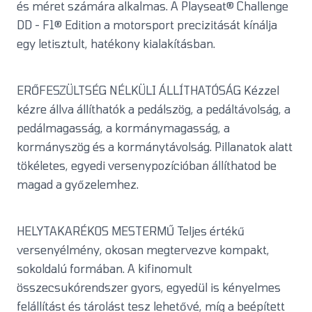
és méret számára alkalmas. A Playseat® Challenge
DD - F1® Edition a motorsport precizitását kínálja
egy letisztult, hatékony kialakításban.
ERŐFESZÜLTSÉG NÉLKÜLI ÁLLÍTHATÓSÁG Kézzel
kézre állva állíthatók a pedálszög, a pedáltávolság, a
pedálmagasság, a kormánymagasság, a
kormányszög és a kormánytávolság. Pillanatok alatt
tökéletes, egyedi versenypozícióban állíthatod be
magad a győzelemhez.
HELYTAKARÉKOS MESTERMŰ Teljes értékű
versenyélmény, okosan megtervezve kompakt,
sokoldalú formában. A kifinomult
összecsukórendszer gyors, egyedül is kényelmes
felállítást és tárolást tesz lehetővé, míg a beépített