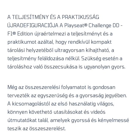
A TELJESÍTMÉNY ÉS A PRAKTIKUSSÁG
ÚJRADEFIGURACIÓJA A Playseat® Challenge DD -
F1® Edition újraértelmezi a teljesítményt és a
praktikumot azáltal, hogy rendkívül kompakt
tárolási helyzetéből ultragyorsan kihajtható, a
teljesítmény feláldozása nélkül. Szükség esetén a
tároláshoz való összecsukása is ugyanolyan gyors.
Még az összeszerelési folyamatot is gondosan
tervezték az egyszerűség és a gyorsaság jegyében.
A kicsomagolástól az első használatig világos,
könnyen követhető utasításokat és videós
útmutatókat talál, amelyek gyorssá és kényelmessé
teszik az összeszerelést.