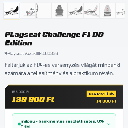
PLayseat Challenge F1 DD
Edition
Playseat Vázak
FO.00336
Feltárjuk az F1®-es versenyzés világát mindenki
számára a teljesítmény és a praktikum révén.
153 900 Ft
MEGTAKARÍTÁS
139 900 Ft
14 000 Ft
milpay - bankmentes részletfizetés, 0%
THM