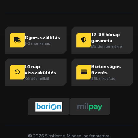
12-36 hónap
Gyors szállítás
garancia
1-3 munkanap
Minden termékre
14 nap
Biztonságos
visszaküldés
fizetés
Kérdés nélkül
SSL titkosítás
© 2026 SimHome. Minden jog fenntartva.