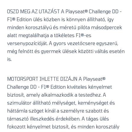
OSZD MEG AZ UTAZÁST A Playseat® Challenge DD -
F1® Edition ülés közben is könnyen állítható, így
minden korosztályú és méretű pilóta másodpercek
alatt megtalálhatja a tökéletes F1®-es
versenypozícióját. A gyors vezetőcsere egyszerű,
még felnőtt és gyermek ülések közötti váltás esetén
is.
MOTORSPORT IHLETTE DIZÁJN A Playseat®
Challenge DD - F1® Edition kivételes kényelmet
biztosít, amely alkalmazkodik a testedhez. A
szimulátor állítható mélységet, keménységet és
háttámla szöget kínál a személyre szabott és
támasztó illeszkedés érdekében. A tágas ülés
fokozott kényelmet biztosít, és minden korosztály