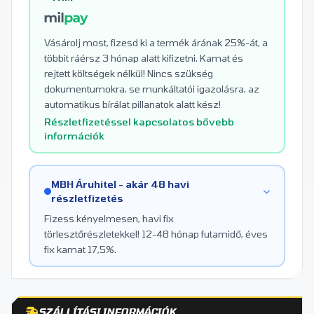
Vásárolj most, fizesd ki a termék árának 25%-át, a
többit ráérsz 3 hónap alatt kifizetni. Kamat és
rejtett költségek nélkül! Nincs szükség
dokumentumokra, se munkáltatói igazolásra, az
automatikus bírálat pillanatok alatt kész!
Részletfizetéssel kapcsolatos bővebb
információk
MBH Áruhitel - akár 48 havi
részletfizetés
Fizess kényelmesen, havi fix
törlesztőrészletekkel! 12-48 hónap futamidő, éves
fix kamat 17,5%.
SZÁLLÍTÁSI INFORMÁCIÓK