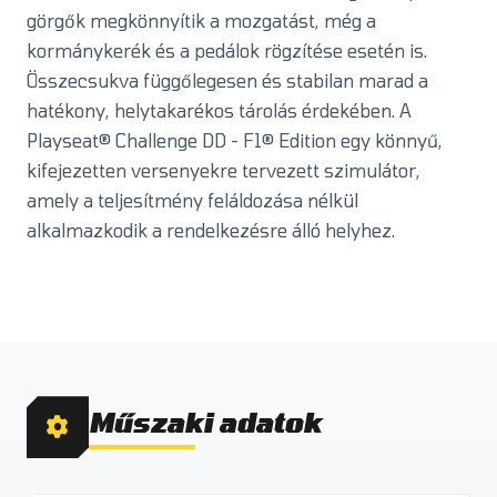
görgők megkönnyítik a mozgatást, még a
kormánykerék és a pedálok rögzítése esetén is.
Összecsukva függőlegesen és stabilan marad a
hatékony, helytakarékos tárolás érdekében. A
Playseat® Challenge DD - F1® Edition egy könnyű,
kifejezetten versenyekre tervezett szimulátor,
amely a teljesítmény feláldozása nélkül
alkalmazkodik a rendelkezésre álló helyhez.
Műszaki adatok