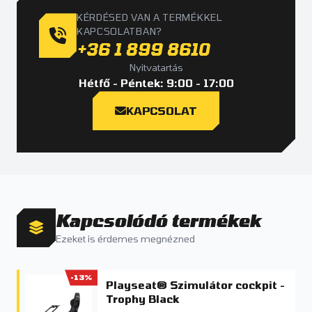
KÉRDÉSED VAN A TERMÉKKEL
KAPCSOLATBAN?
+36 1 899 8610
Nyitvatartás
Hétfő - Péntek: 9:00 - 17:00
KAPCSOLAT
Kapcsolódó termékek
Ezeket is érdemes megnézned
-13%
Playseat® Szimulátor cockpit -
Trophy Black