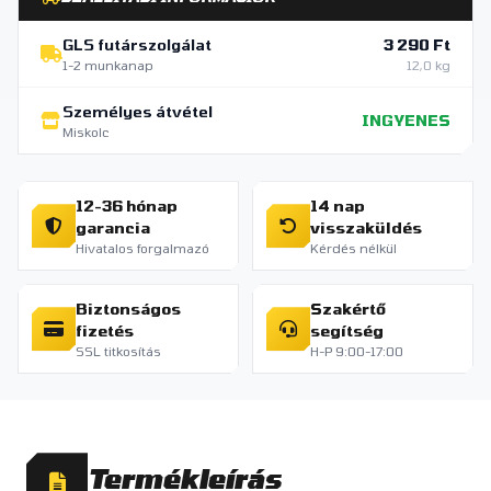
GLS futárszolgálat
3 290 Ft
1-2 munkanap
12,0 kg
Személyes átvétel
INGYENES
Miskolc
12-36 hónap
14 nap
garancia
visszaküldés
Hivatalos forgalmazó
Kérdés nélkül
Biztonságos
Szakértő
fizetés
segítség
SSL titkosítás
H-P 9:00-17:00
Termékleírás