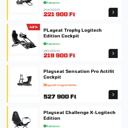
Raktáron
254 900 Ft
221 900 Ft
-12%
PLayeat Trophy Logitech
Edition Cockpit
Raktáron
249 900 Ft
219 900 Ft
Playseat Sensation Pro Actifit
Cockpit
Egyedi megrendelés
527 900 Ft
Playseat Challenge X-Logitech
Edition
Raktáron