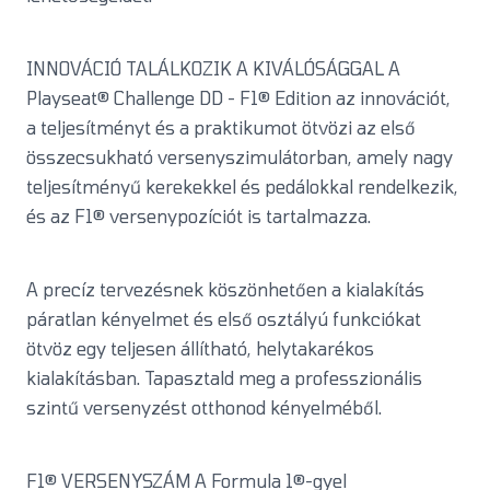
INNOVÁCIÓ TALÁLKOZIK A KIVÁLÓSÁGGAL A
Playseat® Challenge DD - F1® Edition az innovációt,
a teljesítményt és a praktikumot ötvözi az első
összecsukható versenyszimulátorban, amely nagy
teljesítményű kerekekkel és pedálokkal rendelkezik,
és az F1® versenypozíciót is tartalmazza.
A precíz tervezésnek köszönhetően a kialakítás
páratlan kényelmet és első osztályú funkciókat
ötvöz egy teljesen állítható, helytakarékos
kialakításban. Tapasztald meg a professzionális
szintű versenyzést otthonod kényelméből.
F1® VERSENYSZÁM A Formula 1®-gyel