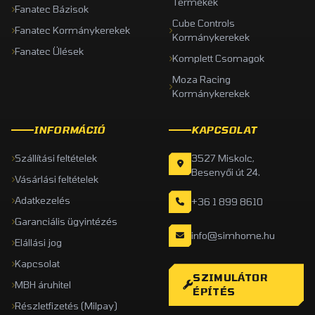
Termékek
Fanatec Bázisok
Cube Controls
Fanatec Kormánykerekek
Kormánykerekek
Fanatec Ülések
Komplett Csomagok
Moza Racing
Kormánykerekek
INFORMÁCIÓ
KAPCSOLAT
Szállítási feltételek
3527 Miskolc,
Besenyői út 24.
Vásárlási feltételek
Adatkezelés
+36 1 899 8610
Garanciális ügyintézés
info@simhome.hu
Elállási jog
Kapcsolat
SZIMULÁTOR
MBH áruhitel
ÉPÍTÉS
Részletfizetés (Milpay)