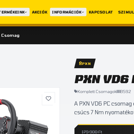
TERMÉKEINK
AKCIÓK
INFORMÁCIÓK
KAPCSOLAT
SZIMUL
C Csomag
PXN
PXN VD6 
Komplett Csomagok
B592
A PXN VD6 PC csomag eg
csúcs 7 Nm nyomatékot 
179 900 Ft