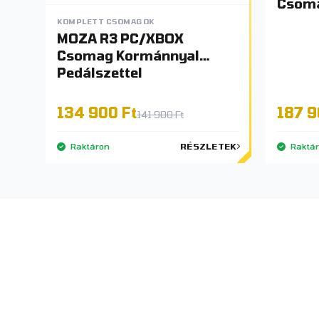
Csom
KOMPLETT CSOMAGOK
MOZA R3 PC/XBOX
Csomag Kormánnyal
Pedálszettel
134 900 Ft
187 9
141 900 Ft
Raktáron
RÉSZLETEK
Raktá