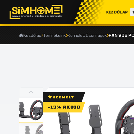
KEZDŐLAP
Kezdőlap
Termékeink
Komplett Csomagok
PXN VD6 P
KIEMELT
-13% AKCIÓ