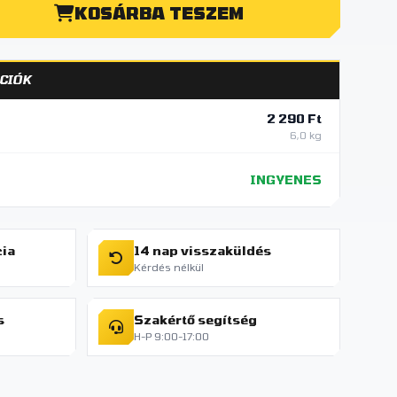
KOSÁRBA TESZEM
CIÓK
2 290 Ft
6,0 kg
INGYENES
cia
14 nap visszaküldés
Kérdés nélkül
s
Szakértő segítség
H-P 9:00-17:00