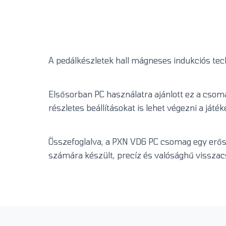
A pedálkészletek hall mágneses indukciós te
Elsősorban PC használatra ajánlott ez a csom
részletes beállításokat is lehet végezni a játé
Összefoglalva, a PXN VD6 PC csomag egy erős
számára készült, precíz és valósághű visszacs