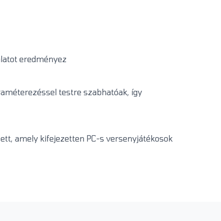
álatot eredményez
raméterezéssel testre szabhatóak, így
tt, amely kifejezetten PC-s versenyjátékosok