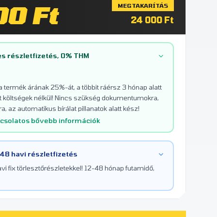
00 Ft
MEGTAKARÍTÁS
24 000 Ft
s részletfizetés, 0% THM
 a termék árának 25%-át, a többit ráérsz 3 hónap alatt
tett költségek nélkül! Nincs szükség dokumentumokra,
a, az automatikus bírálat pillanatok alatt kész!
pcsolatos bővebb információk
 48 havi részletfizetés
i fix törlesztőrészletekkel! 12-48 hónap futamidő,