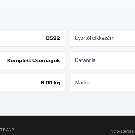
B592
Gyártói cikkszám
Komplett Csomagok
Garancia
6.00 kg
Márka
ATBAN?
Nyitvatartás