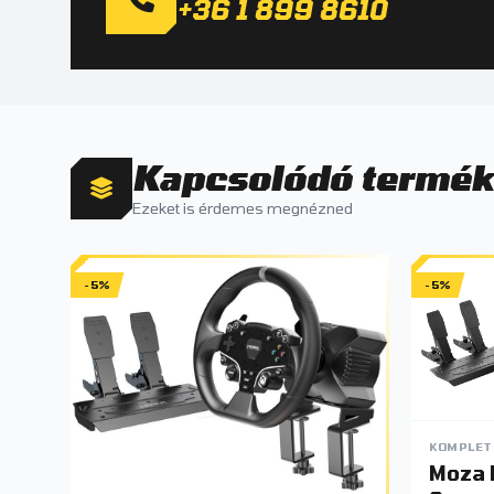
+36 1 899 8610
Kapcsolódó termé
Ezeket is érdemes megnézned
-5%
-5%
KOMPLET
Moza 