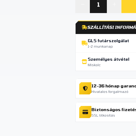
SZÁLLÍTÁSI INFORMÁ
GLS futárszolgálat
1-2 munkanap
Személyes átvétel
Miskolc
12-36 hónap garan
Hivatalos forgalmazó
Biztonságos fizeté
SSL titkosítás