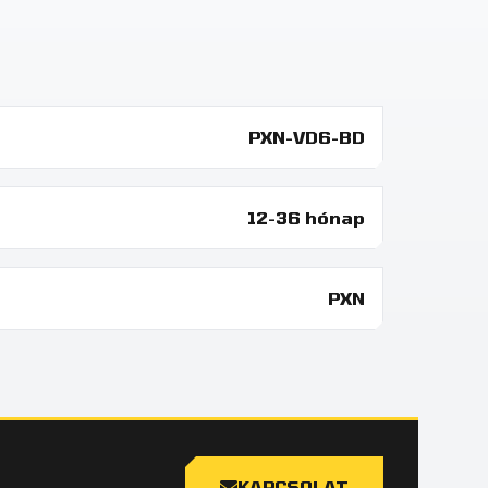
PXN-VD6-BD
12-36 hónap
PXN
KAPCSOLAT