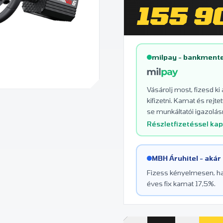
155 9
milpay - bankmente
Vásárolj most, fizesd ki
kifizetni. Kamat és rej
se munkáltatói igazolásr
Részletfizetéssel ka
MBH Áruhitel - akár
Fizess kényelmesen, hav
éves fix kamat 17,5%.