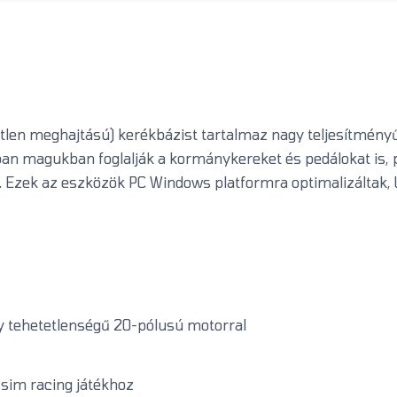
tlen meghajtású) kerékbázist tartalmaz nagy teljesítmény
ban magukban foglalják a kormánykereket és pedálokat is
et. Ezek az eszközök PC Windows platformra optimalizáltak,
 tehetetlenségű 20-pólusú motorral
 sim racing játékhoz