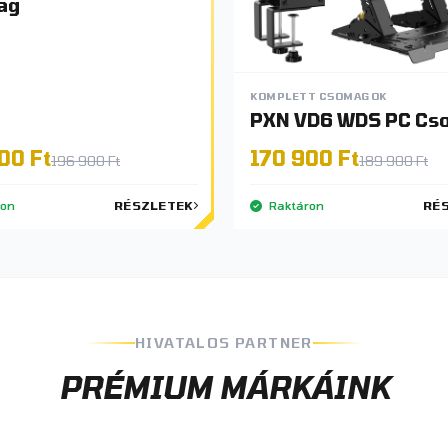
ag
KOMPLETT CSOMAGOK
PXN VD6 WDS PC Cs
00 Ft
170 900 Ft
196 900 Ft
189 900 Ft
ron
RÉSZLETEK
Raktáron
RÉ
HIVATALOS PARTNER
PRÉMIUM MÁRKÁINK