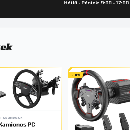
Hétfő - Péntek: 9:00 - 17:00
kek
-10%
T CSOMAGOK
Kamionos PC