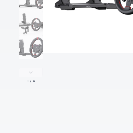
1
/ 4