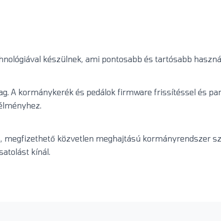
chnológiával készülnek, ami pontosabb és tartósabb haszn
ag. A kormánykerék és pedálok firmware frissítéssel és pa
kélményhez.​
, megfizethető közvetlen meghajtású kormányrendszer sze
atolást kínál.