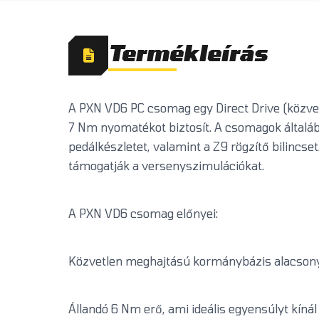
Termékleírás
A PXN VD6 PC csomag egy Direct Drive (közve
7 Nm nyomatékot biztosít. A csomagok általá
pedálkészletet, valamint a Z9 rögzítő bilincs
támogatják a versenyszimulációkat.
A PXN VD6 csomag előnyei:
Közvetlen meghajtású kormánybázis alacsony
Állandó 6 Nm erő, ami ideális egyensúlyt kínál