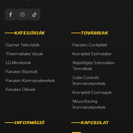
KATEGÓRIÁK
TOVÁBBIAK
Gamer Televíziók
Fanatec Cockpitek
Thermaltake Vázak
Komplett Szimulátor
LG Monitorok
Repülőgép Szimulátor
Termékek
Fanatec Bázisok
Cube Controls
Fanatec Kormánykerekek
Kormánykerekek
Fanatec Ülések
Komplett Csomagok
Moza Racing
Kormánykerekek
INFORMÁCIÓ
KAPCSOLAT