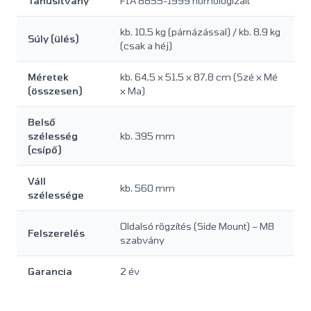
Tanúsítvány
FIA 8855-1999 homologizált
kb. 10,5 kg (párnázással) / kb. 8,9 kg
Súly (ülés)
(csak a héj)
Méretek
kb. 64,5 x 51,5 x 87,8 cm (Szé x Mé
(összesen)
x Ma)
Belső
szélesség
kb. 395 mm
(csípő)
Váll
kb. 560 mm
szélessége
Oldalsó rögzítés (Side Mount) – M8
Felszerelés
szabvány
Garancia
2 év