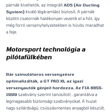
párnák kivehetők, az integrált
ADS (Air Ducting
System)
kiváló légáramlást biztosít. A párnák
közötti csatornák hatékonyan vezetik el a hőt, így
még forró versenyhelyzetekben is hűvös maradhat
a feje.
Motorsport technológia a
pilótafülkében
Bár szimulátoros versenyzésre
optimalizálták, a GT PAD XL az igazi
versenyautók génjeit hordozza. Az FIA 8855-
1999
szabvány szerint tanúsított , garantálva a
legmagasabb biztonsági szabványokat. A huzat
nagy szilárdságú, csúszásmentes anyagból készült,