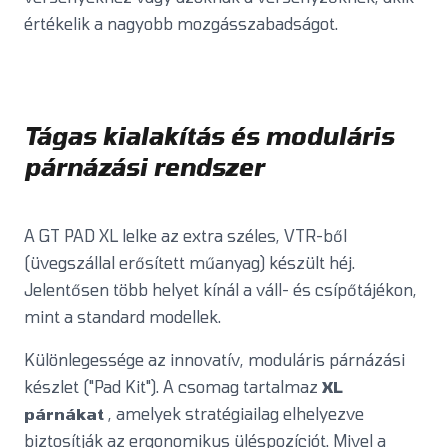
értékelik a nagyobb mozgásszabadságot.
Tágas kialakítás és moduláris
párnázási rendszer
A GT PAD XL lelke az extra széles, VTR-ből
(üvegszállal erősített műanyag) készült héj.
Jelentősen több helyet kínál a váll- és csípőtájékon,
mint a standard modellek.
Különlegessége az innovatív, moduláris párnázási
készlet ("Pad Kit"). A csomag tartalmaz
XL
párnákat
, amelyek stratégiailag elhelyezve
biztosítják az ergonomikus üléspozíciót. Mivel a