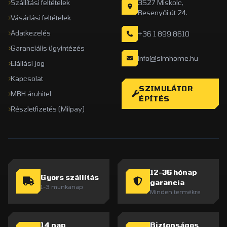
Szállítási feltételek
3527 Miskolc,
Besenyői út 24.
Vásárlási feltételek
Adatkezelés
+36 1 899 8610
Garanciális ügyintézés
info@simhome.hu
Elállási jog
Kapcsolat
SZIMULÁTOR
MBH áruhitel
ÉPÍTÉS
Részletfizetés (Milpay)
12-36 hónap
Gyors szállítás
garancia
1-3 munkanap
Minden termékre
14 nap
Biztonságos