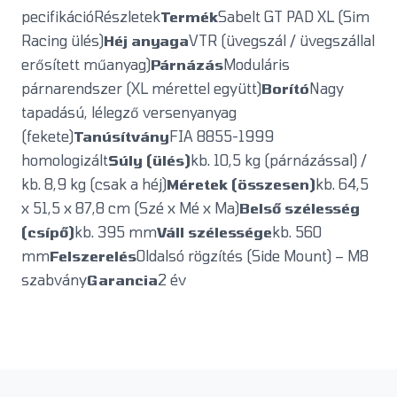
pecifikációRészletek
Termék
Sabelt GT PAD XL (Sim
Racing ülés)
Héj anyaga
VTR (üvegszál / üvegszállal
erősített műanyag)
Párnázás
Moduláris
párnarendszer (XL mérettel együtt)
Borító
Nagy
tapadású, lélegző versenyanyag
(fekete)
Tanúsítvány
FIA 8855-1999
homologizált
Súly (ülés)
kb. 10,5 kg (párnázással) /
kb. 8,9 kg (csak a héj)
Méretek (összesen)
kb. 64,5
x 51,5 x 87,8 cm (Szé x Mé x Ma)
Belső szélesség
(csípő)
kb. 395 mm
Váll szélessége
kb. 560
mm
Felszerelés
Oldalsó rögzítés (Side Mount) – M8
szabvány
Garancia
2 év