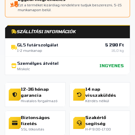
Ezt a terméket kizárólag rendelésre tudjuk beszerezni, 5-15
munkanapon belül.
SZÁLLÍTÁSI INFORMÁCIÓK
GLS futárszolgálat
5 290 Ft
1-2 munkanap
16,0 kg
Személyes átvétel
INGYENES
Miskolc
12-36 hónap
14 nap
garancia
visszaküldés
Hivatalos forgalmazó
Kérdés nélkül
Biztonságos
Szakértő
fizetés
segítség
SSL titkosítás
H-P 9:00-17:00