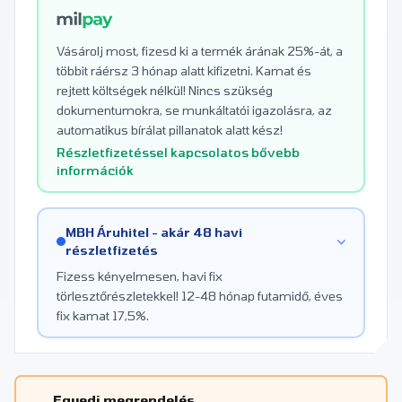
Vásárolj most, fizesd ki a termék árának 25%-át, a
többit ráérsz 3 hónap alatt kifizetni. Kamat és
rejtett költségek nélkül! Nincs szükség
dokumentumokra, se munkáltatói igazolásra, az
automatikus bírálat pillanatok alatt kész!
Részletfizetéssel kapcsolatos bővebb
információk
MBH Áruhitel - akár 48 havi
részletfizetés
Fizess kényelmesen, havi fix
törlesztőrészletekkel! 12-48 hónap futamidő, éves
fix kamat 17,5%.
Egyedi megrendelés