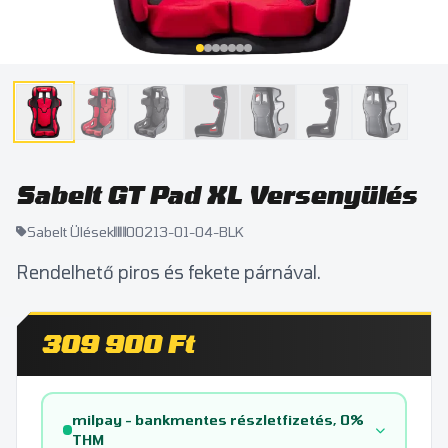
Sabelt GT Pad XL Versenyülés
Sabelt Ülések
00213-01-04-BLK
Rendelhető piros és fekete párnával.
309 900 Ft
milpay - bankmentes részletfizetés, 0%
THM