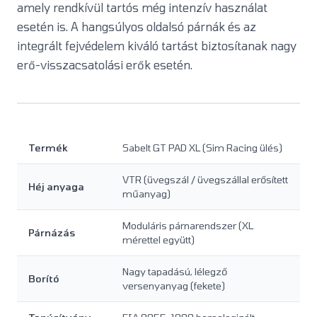
amely rendkívül tartós még intenzív használat
esetén is. A hangsúlyos oldalsó párnák és az
integrált fejvédelem kiváló tartást biztosítanak nagy
erő-visszacsatolási erők esetén.
Termék
Sabelt GT PAD XL (Sim Racing ülés)
VTR (üvegszál / üvegszállal erősített
Héj anyaga
műanyag)
Moduláris párnarendszer (XL
Párnázás
mérettel együtt)
Nagy tapadású, lélegző
Borító
versenyanyag (fekete)