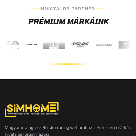
HIVATALOS PARTNER
PRÉMIUM MÁRKÁINK
Magyarország vezető sim racing webáruháza. Prémium márkák
hivatalos forgalmazója.