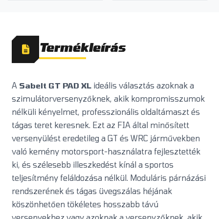
Termékleírás
A
Sabelt GT PAD XL
ideális választás azoknak a
szimulátorversenyzőknek, akik kompromisszumok
nélküli kényelmet, professzionális oldaltámaszt és
tágas teret keresnek. Ezt az FIA által minősített
versenyülést eredetileg a GT és WRC járművekben
való kemény motorsport-használatra fejlesztették
ki, és szélesebb illeszkedést kínál a sportos
teljesítmény feláldozása nélkül. Moduláris párnázási
rendszerének és tágas üvegszálas héjának
köszönhetően tökéletes hosszabb távú
versenyekhez vagy azoknak a versenyzőknek, akik