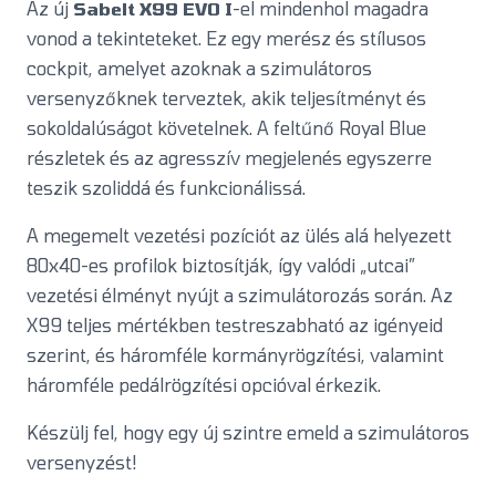
Az új
Sabelt X99 EVO I
-el mindenhol magadra
vonod a tekinteteket. Ez egy merész és stílusos
cockpit, amelyet azoknak a szimulátoros
versenyzőknek terveztek, akik teljesítményt és
sokoldalúságot követelnek. A feltűnő Royal Blue
részletek és az agresszív megjelenés egyszerre
teszik szoliddá és funkcionálissá.
A megemelt vezetési pozíciót az ülés alá helyezett
80x40-es profilok biztosítják, így valódi „utcai”
vezetési élményt nyújt a szimulátorozás során. Az
X99 teljes mértékben testreszabható az igényeid
szerint, és háromféle kormányrögzítési, valamint
háromféle pedálrögzítési opcióval érkezik.
Készülj fel, hogy egy új szintre emeld a szimulátoros
versenyzést!