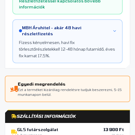
Részletfizetéssel kapcsolatos bővebb
információk
MBH Áruhitel - akár 48 havi
részletfizetés
Fizess kényelmesen, havi fix
törlesztőrészletekkel! 12-48 hónap futamidő, éves
fix kamat 17,5%.
Egyedi megrendelés
Ezt a terméket kizárólag rendelésre tudjuk beszerezni, 5-15
munkanapon belül.
SZÁLLÍTÁSI INFORMÁCIÓK
GLS futárszolgálat
13 900 Ft