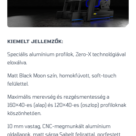
KIEMELT JELLEMZŐK:
Speciális alumínium profilok, Zero-X technológiával
eloxálva.
Matt Black Moon szín, homokfúvott, soft-touch
felülettel.
Maximális merevség és rezgésmentesség a
160×40-es (alap) és 120×40-es (oszlop) profiloknak
köszönhetően.
10 mm vastag, CNC-megmunkált alumínium
oldallapok, matt sárga Sabelt felirattal, porfestett