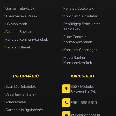
Gamer Televíziók
Fanatec Cockpitek
Thermaltake Vázak
Komplett Szimulátor
LG Monitorok
Repülőgép Szimulátor
Termékek
Fanatec Bázisok
Cube Controls
Fanatec Kormánykerekek
Kormánykerekek
Fanatec Ülések
Komplett Csomagok
Moza Racing
Kormánykerekek
INFORMÁCIÓ
KAPCSOLAT
Szállítási feltételek
3527 Miskolc,
Besenyői út 24.
Vásárlási feltételek
Adatkezelés
+36 1 899 8610
Garanciális ügyintézés
info@simhome.hu