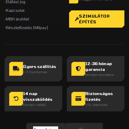
Elállási jog
Kapcsolat
SZIMULÁTOR
MBH áruhitel
ÉPÍTÉS
Részletfizetés (Milpay)
12-36 hónap
Gyors szállítás
garancia
1-3 munkanap
Minden termékre
14 nap
Biztonságos
visszaküldés
fizetés
Kérdés nélkül
SSL titkosítás