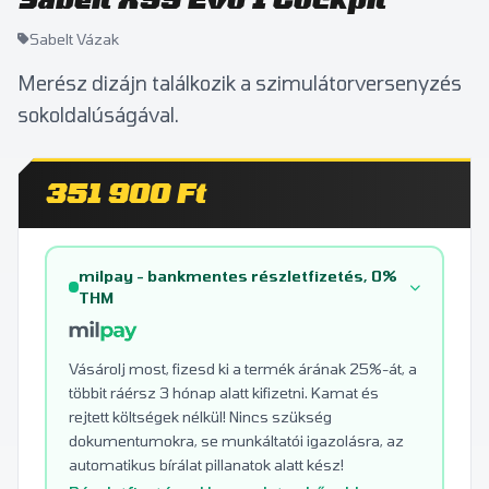
Sabelt Vázak
Merész dizájn találkozik a szimulátorversenyzés
sokoldalúságával.
351 900 Ft
milpay - bankmentes részletfizetés, 0%
THM
Vásárolj most, fizesd ki a termék árának 25%-át, a
többit ráérsz 3 hónap alatt kifizetni. Kamat és
rejtett költségek nélkül! Nincs szükség
dokumentumokra, se munkáltatói igazolásra, az
automatikus bírálat pillanatok alatt kész!