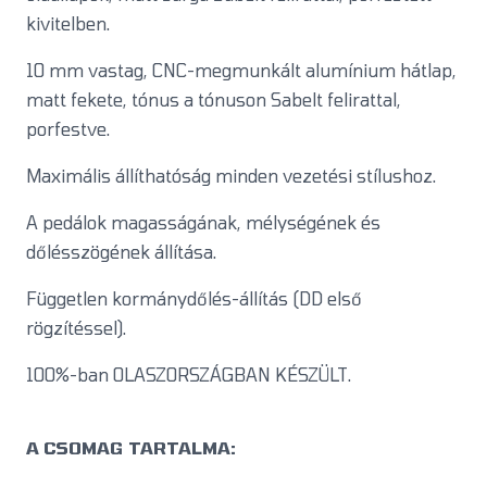
kivitelben.
10 mm vastag, CNC-megmunkált alumínium hátlap,
matt fekete, tónus a tónuson Sabelt felirattal,
porfestve.
Maximális állíthatóság minden vezetési stílushoz.
A pedálok magasságának, mélységének és
dőlésszögének állítása.
Független kormánydőlés-állítás (DD első
rögzítéssel).
100%-ban OLASZORSZÁGBAN KÉSZÜLT.
A CSOMAG TARTALMA: