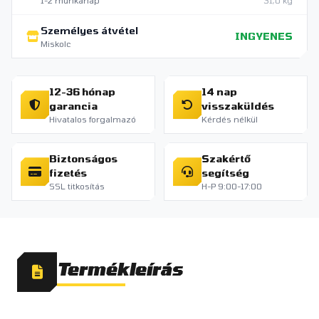
1-2 munkanap
31,0 kg
Személyes átvétel
INGYENES
Miskolc
12-36 hónap
14 nap
garancia
visszaküldés
Hivatalos forgalmazó
Kérdés nélkül
Biztonságos
Szakértő
fizetés
segítség
SSL titkosítás
H-P 9:00-17:00
Termékleírás