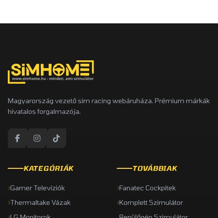
Magyarország vezető sim racing webáruháza. Prémium márkák
hivatalos forgalmazója.
KATEGÓRIÁK
TOVÁBBIAK
Gamer Televíziók
Fanatec Cockpitek
Thermaltake Vázak
Komplett Szimulátor
LG Monitorok
Repülőgép Szimulátor