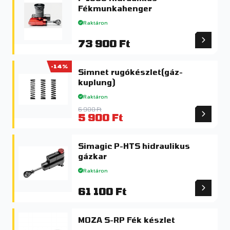
Fékmunkahenger
Raktáron
73 900 Ft
-14%
Simnet rugókészlet(gáz-
kuplung)
Raktáron
6 900 Ft
5 900 Ft
Simagic P-HTS hidraulikus
gázkar
Raktáron
61 100 Ft
MOZA S-RP Fék készlet