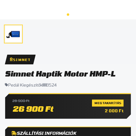
SIMNET
Simnet Haptik Motor HMP-L
Pedál Kiegészitők
B524
28 900 Ft
MEGTAKARÍTÁS
26 900 Ft
2 000 Ft
SZÁLLÍTÁSI INFORMÁCIÓK