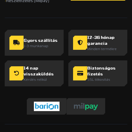
Részletfizetés (Milpay)
12-36 hónap
Gyors szállítás
garancia
1-3 munkanap
Minden termékre
14 nap
Biztonságos
visszaküldés
fizetés
Kérdés nélkül
SSL titkosítás