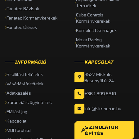
Termékek
Fanatec Bázisok
Cube Controls
Fanatec Kormánykerekek
Kormánykerekek
Fanatec Ülések
Komplett Csomagok
Moza Racing
Kormánykerekek
INFORMÁCIÓ
KAPCSOLAT
Szállítási feltételek
3527 Miskolc,
Besenyői út 24.
Vásárlási feltételek
Adatkezelés
+36 1 899 8610
Garanciális ügyintézés
info@simhome.hu
Elállási jog
Kapcsolat
SZIMULÁTOR
MBH áruhitel
ÉPÍTÉS