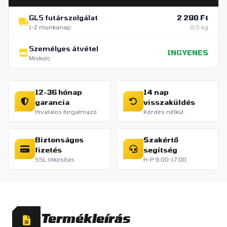
GLS futárszolgálat
2 290 Ft
1-2 munkanap
0,5 kg
Személyes átvétel
INGYENES
Miskolc
12-36 hónap
14 nap
garancia
visszaküldés
Hivatalos forgalmazó
Kérdés nélkül
Biztonságos
Szakértő
fizetés
segítség
SSL titkosítás
H-P 9:00-17:00
Termékleírás