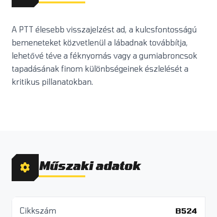
A PTT élesebb visszajelzést ad, a kulcsfontosságú
bemeneteket közvetlenül a lábadnak továbbítja,
lehetővé téve a féknyomás vagy a gumiabroncsok
tapadásának finom különbségeinek észlelését a
kritikus pillanatokban.
Műszaki adatok
Cikkszám
B524