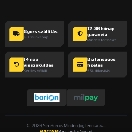
12-36 hónap
Gyors szállítás
garancia
1-3 munkanap
Minden termékre
14 nap
Biztonságos
visszaküldés
fizetés
Kérdés nélkül
SSL titkosítás
© 2026 SimHome. Minden jog fenntartva.
RACING
Passion for Speed