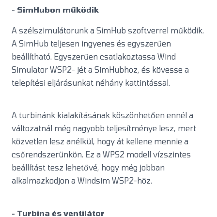
- SimHubon működik
A szélszimulátorunk a SimHub szoftverrel működik.
A SimHub teljesen ingyenes és egyszerűen
beállítható. Egyszerűen csatlakoztassa Wind
Simulator WSP2- jét a SimHubhoz, és kövesse a
telepítési eljárásunkat néhány kattintással.
A turbinánk kialakításának köszönhetően ennél a
változatnál még nagyobb teljesítménye lesz, mert
közvetlen lesz anélkül, hogy át kellene mennie a
csőrendszerünkön. Ez a WPS2 modell vízszintes
beállítást tesz lehetővé, hogy még jobban
alkalmazkodjon a Windsim WSP2-höz.
- Turbina és ventilátor