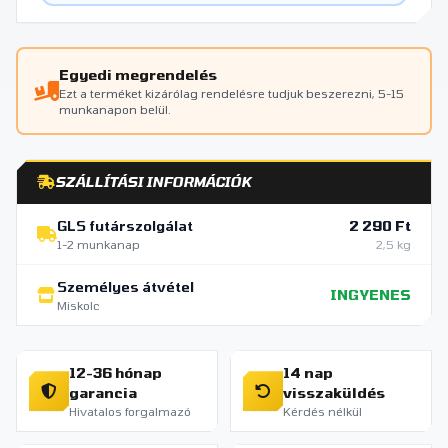
Egyedi megrendelés
Ezt a terméket kizárólag rendelésre tudjuk beszerezni, 5-15
munkanapon belül.
SZÁLLÍTÁSI INFORMÁCIÓK
GLS futárszolgálat
2 290 Ft
1-2 munkanap
2,5 kg
Személyes átvétel
INGYENES
Miskolc
12-36 hónap
14 nap
garancia
visszaküldés
Hivatalos forgalmazó
Kérdés nélkül