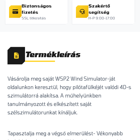
Biztonságos
Szakértő
fizetés
segítség
SSL titkosítás
H-P 9:00-17:00
Termékleírás
Vásárolja meg saját WSP2 Wind Simulator-ját
oldalunkon keresztül, hogy pilótafülkéjét valódi 4D-s
szimulátorrá alakítsa. A műhelyünkben
tanulmányozott és elkészített saját
szélszimulátorunkat kínáljuk.
Tapasztalja meg a végső elmerülést- Vékonyabb