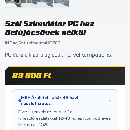
Szél Szimulátor PC hez
Befújócsövek nélkül
IFlag,Szélszimulátor
B205
PC Verzió,kizárólag csak PC-vel kompatibilis.
83 900 Ft
MBH Áruhitel - akár 48 havi
részletfizetés
Fizess kényelmesen, havi fix
törlesztőrészletekkel! 12-48 hónap futamidő, éves
fix kamat 17,5%.