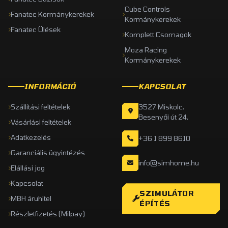
Cube Controls
Fanatec Kormánykerekek
Kormánykerekek
Fanatec Ülések
Komplett Csomagok
Moza Racing
Kormánykerekek
INFORMÁCIÓ
KAPCSOLAT
Szállítási feltételek
3527 Miskolc,
Besenyői út 24.
Vásárlási feltételek
Adatkezelés
+36 1 899 8610
Garanciális ügyintézés
info@simhome.hu
Elállási jog
Kapcsolat
SZIMULÁTOR
MBH áruhitel
ÉPÍTÉS
Részletfizetés (Milpay)