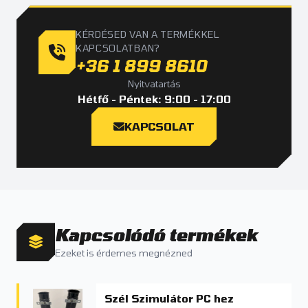
KÉRDÉSED VAN A TERMÉKKEL
KAPCSOLATBAN?
+36 1 899 8610
Nyitvatartás
Hétfő - Péntek: 9:00 - 17:00
KAPCSOLAT
Kapcsolódó termékek
Ezeket is érdemes megnézned
Szél Szimulátor PC hez