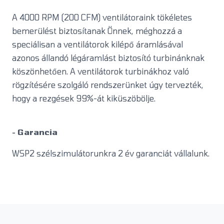
A 4000 RPM (200 CFM) ventilátoraink tökéletes
bemerülést biztosítanak Önnek, méghozzá a
speciálisan a ventilátorok kilépő áramlásával
azonos állandó légáramlást biztosító turbinánknak
köszönhetően. A ventilátorok turbinákhoz való
rögzítésére szolgáló rendszerünket úgy tervezték,
hogy a rezgések 99%-át kiküszöbölje.
- Garancia
WSP2 szélszimulátorunkra 2 év garanciát vállalunk.