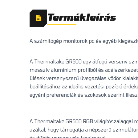
Termékleírás
A számitógép monitorok pc és egyéb kiegészit
A Thermaltake GR500 egy átfogó verseny szimu
masszív alumínium profilból és acélszerkezetb
ülések versenyszerű üvegszálas vödör kialakí
beállításához az ideális vezetési pozíció érde
egyéni preferenciák és szokások szerint illesz
A Thermaltake GR500 RGB világítószalaggal rend
azáltal, hogy támogatja a népszerű szimulátor
és dühös versenyzés izgalmára!