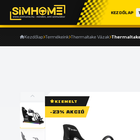
KEZDŐLAP
Kezdőlap
Termékeink
Thermaltake Vázak
Thermaltake
KIEMELT
-23% AKCIÓ