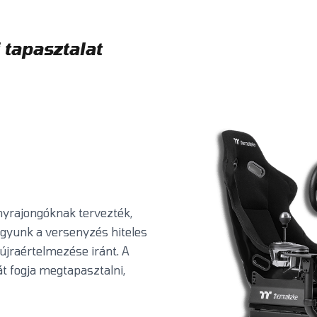
 tapasztalat
yrajongóknak tervezték,
vagyunk a versenyzés hiteles
újraértelmezése iránt. A
t fogja megtapasztalni,