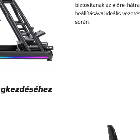
biztosítanak az előre-hátr
beállításával ideális vezeté
során.
megkezdéséhez