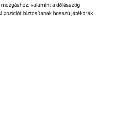
a mozgáshoz, valamint a dőlésszög
si pozíciót biztosítanak hosszú játékórák