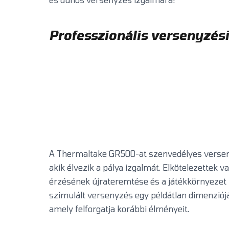
Professzionális versenyzési
A Thermaltake GR500-at szenvedélyes versen
akik élvezik a pálya izgalmát. Elkötelezettek 
érzésének újrateremtése és a játékkörnyezet 
szimulált versenyzés egy példátlan dimenziójá
amely felforgatja korábbi élményeit.