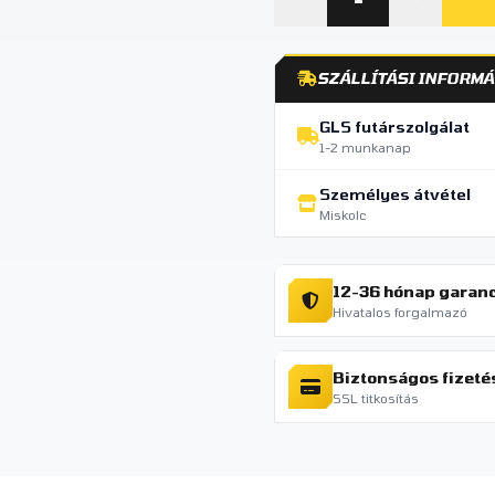
SZÁLLÍTÁSI INFORMÁ
GLS futárszolgálat
1-2 munkanap
Személyes átvétel
Miskolc
12-36 hónap garan
Hivatalos forgalmazó
Biztonságos fizeté
SSL titkosítás