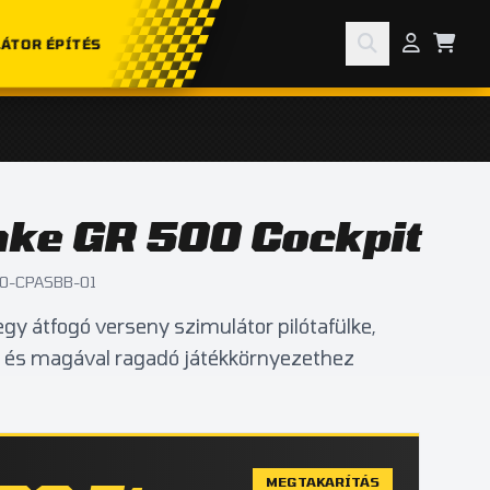
ÁTOR ÉPÍTÉS
ake GR 500 Cockpit
0-CPASBB-01
y átfogó verseny szimulátor pilótafülke,
s és magával ragadó játékkörnyezethez
MEGTAKARÍTÁS