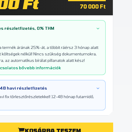
00 Ft
70 000 Ft
s részletfizetés, 0% THM
 a termék árának 25%-át, a többit ráérsz 3 hónap alatt
tett költségek nélkül! Nincs szükség dokumentumokra,
a, az automatikus bírálat pillanatok alatt kész!
pcsolatos bővebb információk
 48 havi részletfizetés
i fix törlesztőrészletekkel! 12-48 hónap futamidő,
KOSÁRBA TESZEM