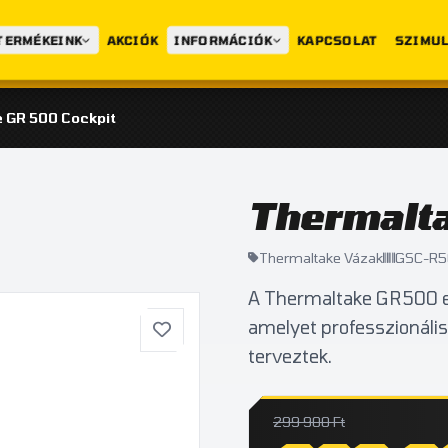
TERMÉKEINK
AKCIÓK
INFORMÁCIÓK
KAPCSOLAT
SZIMUL
 GR 500 Cockpit
Thermalt
Thermaltake Vázak
GSC-R5
A Thermaltake GR500 eg
amelyet professzionáli
terveztek.
299 900 Ft