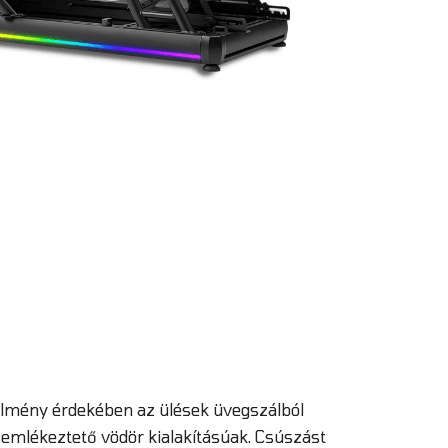
élmény érdekében az ülések üvegszálból
emlékeztető vödör kialakításúak. Csúszást