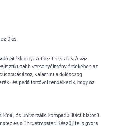
az ülés.
adó játékkörnyezethez terveztek. A váz
A realisztikusabb versenyélmény érdekében az
csúsztatásához, valamint a dőlésszög
erék- és pedáltartóval rendelkezik, hogy az
kínál, és univerzális kompatibilitást biztosít
natec és a Thrustmaster. Készülj fel a gyors