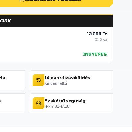
CIÓK
13 900 Ft
31,0 kg
INGYENES
cia
14 nap visszaküldés
Kérdés nélkül
s
Szakértő segítség
H-P 9:00-17:00