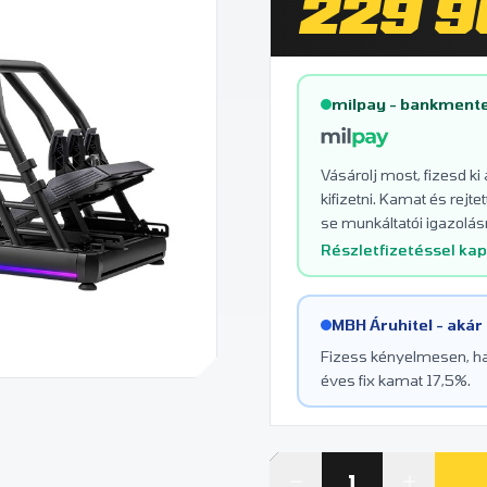
229 9
milpay - bankmente
Vásárolj most, fizesd ki
kifizetni. Kamat és rej
se munkáltatói igazolásr
Részletfizetéssel ka
MBH Áruhitel - akár
Fizess kényelmesen, hav
éves fix kamat 17,5%.