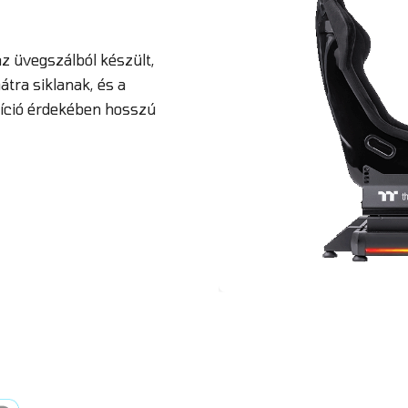
z üvegszálból készült,
átra siklanak, és a
ozíció érdekében hosszú