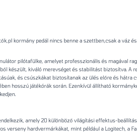
ők,pl kormány pedál nincs benne a szettben,csak a váz és 
látor pilótafülke, amelyet professzionális és magával rag
ől készült, kiváló merevséget és stabilitást biztosítva. 
tásúak, és csúszkákat biztosítanak az ülés előre és hátra 
kében hosszú játékórák során. Ezenkívül állítható kormányk
kedjen.
elkezik, amely 20 különböző világítási effektus-beállítást 
os verseny hardvermárkákat, mint például a Logitech, a Fa