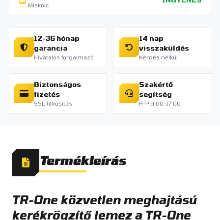
Miskolc
12-36 hónap
14 nap
garancia
visszaküldés
Hivatalos forgalmazó
Kérdés nélkül
Biztonságos
Szakértő
fizetés
segítség
SSL titkosítás
H-P 9:00-17:00
Termékleírás
TR-One közvetlen meghajtású
kerékrögzítő lemez a TR-One