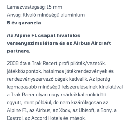
Lemezvastagság: 15 mm
Anyag: Kiváló minőségű alumínium
5 év garancia
Az Alpine F1 csapat hivatalos
versenyszimulátora és az Airbus Aircraft
partnere.
2008 óta a Trak Racert profi pilóták/vezetők,
játékközpontok, hatalmas játékrendezvények és
rendezvényszervező cégek kedvelik. Az iparág
legmagasabb minőségű felszereléseinek kínálatával
a Trak Racer olyan nagy márkákkal működött
együtt, mint például, de nem kizárólagosan az
Alpine F1, az Airbus, az Xbox, az Ubisoft, a Sony, a
Castrol, az Accord Hotels és mások.