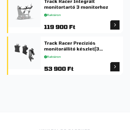
Track Racer Integrált
monitortartó 3 monitorhoz
Raktáron
119 900 Ft
Track Racer Preciziós
monitorállitó készlet(3
monitorhoz)
Raktáron
53 900 Ft