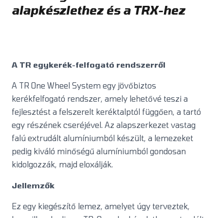
alapkészlethez és a TRX-hez
A TR egykerék-felfogató rendszerről
A TR One Wheel System egy jövőbiztos
kerékfelfogató rendszer, amely lehetővé teszi a
fejlesztést a felszerelt keréktalptól függően, a tartó
egy részének cseréjével. Az alapszerkezet vastag
falú extrudált alumíniumból készült, a lemezeket
pedig kiváló minőségű alumíniumból gondosan
kidolgozzák, majd eloxálják.
Jellemzők
Ez egy kiegészítő lemez, amelyet úgy terveztek,