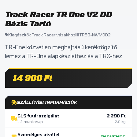
Track Racer TR One V2 DD
Bázis Tartó
Kiegészitők Track Racer vázakhoz
TR80-NWMDD2
TR-One közvetlen meghajtású kerékrögzítő
lemez a TR-One alapkészlethez és a TRX-hez
14 900 Ft
SZÁLLÍTÁSI INFORMÁCIÓK
GLS futárszolgálat
2 290 Ft
1-2 munkanap
2,0 kg
Személyes átvétel
INGYENES