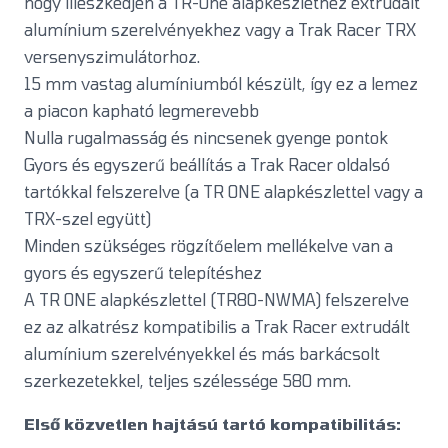
hogy illeszkedjen a TR-One alapkészlethez extrudált
alumínium szerelvényekhez vagy a Trak Racer TRX
versenyszimulátorhoz.
15 mm vastag alumíniumból készült, így ez a lemez
a piacon kapható legmerevebb
Nulla rugalmasság és nincsenek gyenge pontok
Gyors és egyszerű beállítás a Trak Racer oldalsó
tartókkal felszerelve (a TR ONE alapkészlettel vagy a
TRX-szel együtt)
Minden szükséges rögzítőelem mellékelve van a
gyors és egyszerű telepítéshez
A TR ONE alapkészlettel (TR80-NWMA) felszerelve
ez az alkatrész kompatibilis a Trak Racer extrudált
alumínium szerelvényekkel és más barkácsolt
szerkezetekkel, teljes szélessége 580 mm.
Első közvetlen hajtású tartó kompatibilitás: