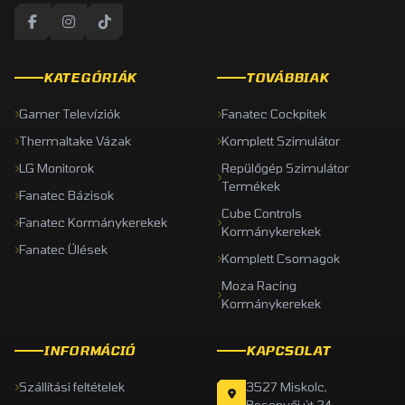
KATEGÓRIÁK
TOVÁBBIAK
Gamer Televíziók
Fanatec Cockpitek
Thermaltake Vázak
Komplett Szimulátor
LG Monitorok
Repülőgép Szimulátor
Termékek
Fanatec Bázisok
Cube Controls
Fanatec Kormánykerekek
Kormánykerekek
Fanatec Ülések
Komplett Csomagok
Moza Racing
Kormánykerekek
INFORMÁCIÓ
KAPCSOLAT
Szállítási feltételek
3527 Miskolc,
Besenyői út 24.