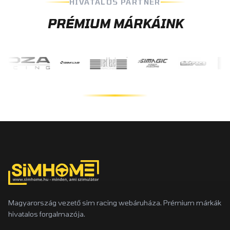
HIVATALOS PARTNER
PRÉMIUM MÁRKÁINK
Magyarország vezető sim racing webáruháza. Prémium márkák
hivatalos forgalmazója.