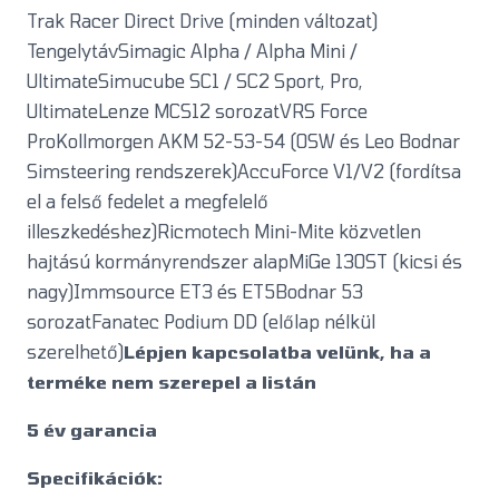
Trak Racer Direct Drive (minden változat)
TengelytávSimagic Alpha / Alpha Mini /
UltimateSimucube SC1 / SC2 Sport, Pro,
UltimateLenze MCS12 sorozatVRS Force
ProKollmorgen AKM 52-53-54 (OSW és Leo Bodnar
Simsteering rendszerek)AccuForce V1/V2 (fordítsa
el a felső fedelet a megfelelő
illeszkedéshez)Ricmotech Mini-Mite közvetlen
hajtású kormányrendszer alapMiGe 130ST (kicsi és
nagy)Immsource ET3 és ET5Bodnar 53
sorozatFanatec Podium DD (előlap nélkül
szerelhető)
Lépjen kapcsolatba velünk, ha a
terméke nem szerepel a listán
5 év garancia
Specifikációk: