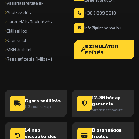
Vásárlási feltételek
Adatkezelés
+36 1 899 8610
Garanciális ügyintézés
info@simhome.hu
Elállási jog
Kapcsolat
SZIMULÁTOR
MBH áruhitel
ÉPÍTÉS
Részletfizetés (Milpay)
12-36 hónap
Gyors szállítás
garancia
1-3 munkanap
Minden termékre
14 nap
Biztonságos
visszaküldés
fizetés