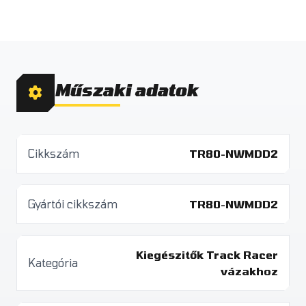
Műszaki adatok
Cikkszám
TR80-NWMDD2
Gyártói cikkszám
TR80-NWMDD2
Kiegészitők Track Racer
Kategória
vázakhoz