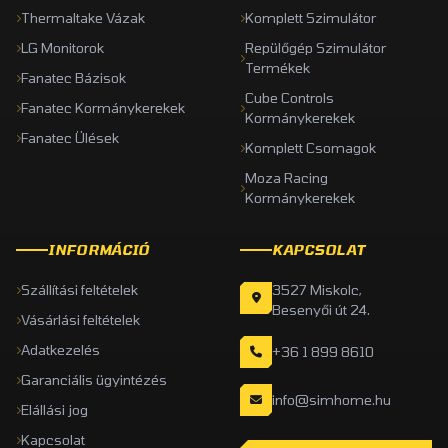
Thermaltake Vázak
Komplett Szimulátor
LG Monitorok
Repülőgép Szimulátor
Termékek
Fanatec Bázisok
Cube Controls
Fanatec Kormánykerekek
Kormánykerekek
Fanatec Ülések
Komplett Csomagok
Moza Racing
Kormánykerekek
INFORMÁCIÓ
KAPCSOLAT
Szállítási feltételek
3527 Miskolc,
Besenyői út 24.
Vásárlási feltételek
Adatkezelés
+36 1 899 8610
Garanciális ügyintézés
info@simhome.hu
Elállási jog
Kapcsolat