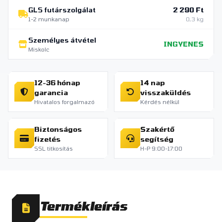
GLS futárszolgálat
2 290 Ft
1-2 munkanap
0,3 kg
Személyes átvétel
INGYENES
Miskolc
12-36 hónap
14 nap
garancia
visszaküldés
Hivatalos forgalmazó
Kérdés nélkül
Biztonságos
Szakértő
fizetés
segítség
SSL titkosítás
H-P 9:00-17:00
Termékleírás