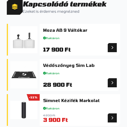
Kapcsolódó termékek
Ezeket is érdemes megnézned
Moza AB 9 Váltókar
Raktáron
17 900 Ft
Védőszőnyeg Sim Lab
Raktáron
28 900 Ft
-11%
Simnet Kézifék Markolat
Raktáron
4 390 Ft
3 900 Ft