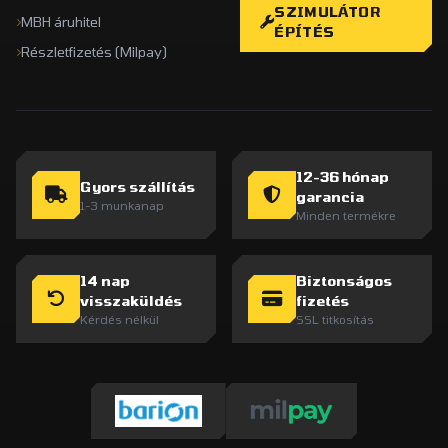
SZIMULÁTOR
MBH áruhitel
ÉPÍTÉS
Részletfizetés (Milpay)
12-36 hónap
Gyors szállítás
garancia
1-3 munkanap
Minden termékre
14 nap
Biztonságos
visszaküldés
fizetés
Kérdés nélkül
SSL titkosítás