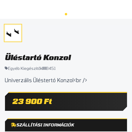
Üléstartó Konzol
Egyéb Kiegészitők
B451
Univerzális Üléstertó Konzol<br />
23 900 Ft
SZÁLLÍTÁSI INFORMÁCIÓK