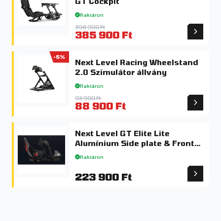
GT Cockpit
Raktáron
398 900 Ft
385 900 Ft
-5%
Next Level Racing Wheelstand
2.0 Szimulátor állvány
Raktáron
93 900 Ft
88 900 Ft
Next Level GT Elite Lite
Alumínium Side plate & Front
Mount
Raktáron
223 900 Ft