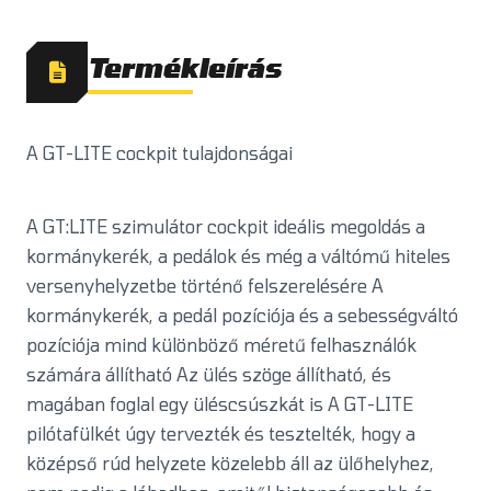
Termékleírás
A GT-LITE cockpit tulajdonságai
A GT:LITE szimulátor cockpit ideális megoldás a
kormánykerék, a pedálok és még a váltómű hiteles
versenyhelyzetbe történő felszerelésére A
kormánykerék, a pedál pozíciója és a sebességváltó
pozíciója mind különböző méretű felhasználók
számára állítható Az ülés szöge állítható, és
magában foglal egy üléscsúszkát is A GT-LITE
pilótafülkét úgy tervezték és tesztelték, hogy a
középső rúd helyzete közelebb áll az ülőhelyhez,