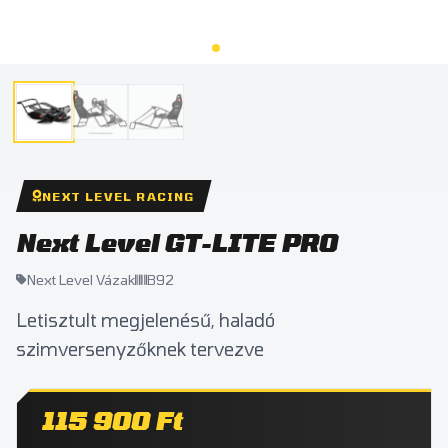
NEXT LEVEL RACING
Next Level GT-LITE PRO
Next Level Vázak
B92
Letisztult megjelenésű, haladó
szimversenyzőknek tervezve
115 900 Ft