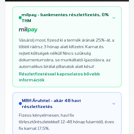
milpay - bankmentes részletfizetés, 0%
THM
Vásárolj most, fizesd ki a termék árának 25%-át, a
többit ráérsz 3 hónap alatt kifizetni. Kamat és
rejtett költségek nélkül! Nincs szükség
dokumentumokra, se munkáltatói igazolásra, az
automatikus bírálat pillanatok alatt kész!
Részletfizetéssel kapcsolatos bővebb
információk
MBH Áruhitel - akár 48 havi
részletfizetés
Fizess kényelmesen, havi fix
törlesztőrészletekkel! 12-48 hónap futamidő, éves
fix kamat 17,5%.