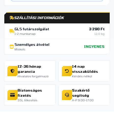
SZÁLLÍTÁSI INFORMÁCIÓK
GLS futárszolgálat
3 290 Ft
1-2 munkanap
12,0 kg
Személyes átvétel
INGYENES
Miskolc
12-36 hónap
14 nap
garancia
visszaküldés
Hivatalos forgalmazó
Kérdés nélkül
Biztonságos
Szakértő
fizetés
segítség
SSL titkosítás
H-P 9:00-17:00