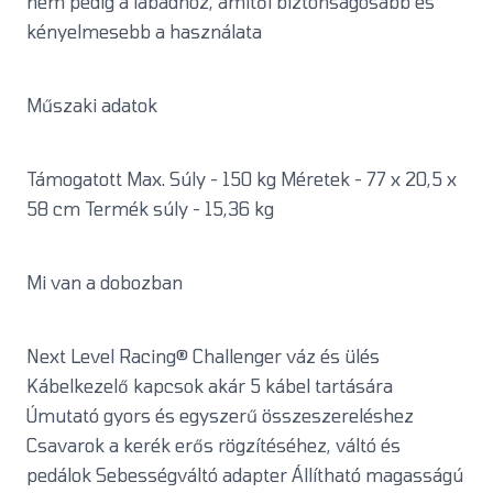
nem pedig a lábadhoz, amitől biztonságosabb és
kényelmesebb a használata
Műszaki adatok
Támogatott Max. Súly - 150 kg Méretek - 77 x 20,5 x
58 cm Termék súly - 15,36 kg
Mi van a dobozban
Next Level Racing® Challenger váz és ülés
Kábelkezelő kapcsok akár 5 kábel tartására
Úmutató gyors és egyszerű összeszereléshez
Csavarok a kerék erős rögzítéséhez, váltó és
pedálok Sebességváltó adapter Állítható magasságú