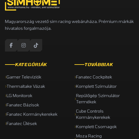
Magyarország vezető sim racing webáruháza. Prémium márkák
hivatalos forgalmazója.
KATEGÓRIÁK
TOVÁBBIAK
Gamer Televíziók
Fanatec Cockpitek
Thermaltake Vázak
Komplett Szimulátor
LG Monitorok
Repülőgép Szimulátor
Termékek
Fanatec Bázisok
Cube Controls
Fanatec Kormánykerekek
Kormánykerekek
Fanatec Ülések
Komplett Csomagok
Moza Racing