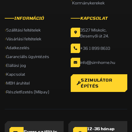
Kormánykerekek
INFORMÁCIÓ
KAPCSOLAT
Szállítási feltételek
3527 Miskolc,
Besenyői út 24.
Vásárlási feltételek
Adatkezelés
+36 1 899 8610
Garanciális ügyintézés
info@simhome.hu
Elállási jog
Kapcsolat
SZIMULÁTOR
MBH áruhitel
ÉPÍTÉS
Részletfizetés (Milpay)
12-36 hónap
Gyors szállítás