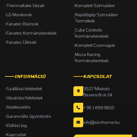
Thermaltake Vázak
Komplett Szimulátor
LG Monitorok
Repülőgép Szimulátor
Termékek
Fanatec Bázisok
Cube Controls
Fanatec Kormánykerekek
Kormánykerekek
Fanatec Ülések
Komplett Csomagok
Moza Racing
Kormánykerekek
INFORMÁCIÓ
KAPCSOLAT
Szállítási feltételek
3527 Miskolc,
Besenyői út 24.
Vásárlási feltételek
Adatkezelés
+36 1 899 8610
Garanciális ügyintézés
info@simhome.hu
Elállási jog
Kapcsolat