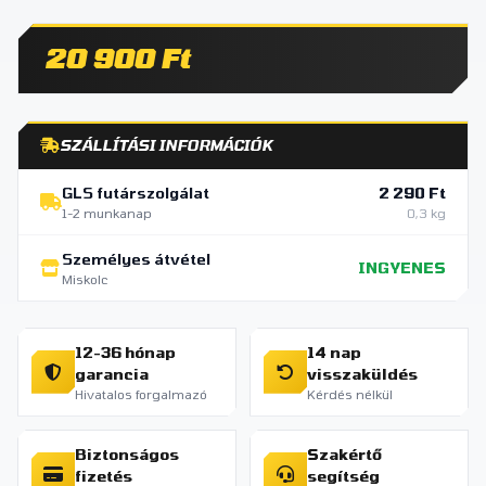
20 900 Ft
SZÁLLÍTÁSI INFORMÁCIÓK
GLS futárszolgálat
2 290 Ft
1-2 munkanap
0,3 kg
Személyes átvétel
INGYENES
Miskolc
12-36 hónap
14 nap
garancia
visszaküldés
Hivatalos forgalmazó
Kérdés nélkül
Biztonságos
Szakértő
fizetés
segítség