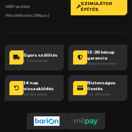
SZIMULÁTOR
MBH áruhitel
ÉPÍTÉS
Részletfizetés (Milpay)
12-36 hónap
Gyors szállítás
garancia
1-3 munkanap
Minden termékre
14 nap
Biztonságos
visszaküldés
fizetés
Kérdés nélkül
SSL titkosítás