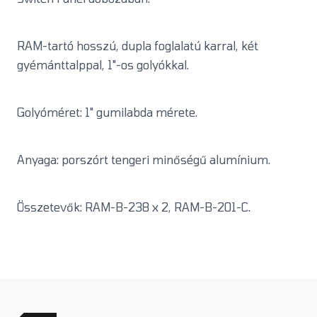
RAM-tartó hosszú, dupla foglalatú karral, két
gyémánttalppal, 1"-os golyókkal.
Golyóméret: 1" gumilabda mérete.
Anyaga: porszórt tengeri minőségű alumínium.
Összetevők: RAM-B-238 x 2, RAM-B-201-C.