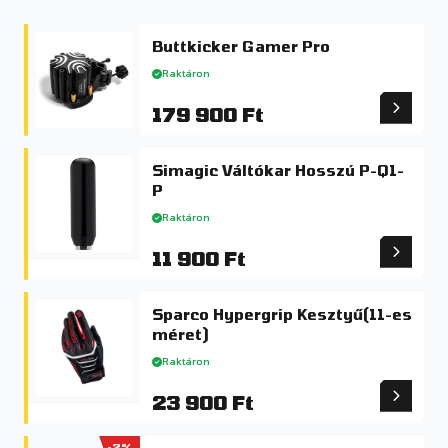
Buttkicker Gamer Pro
Raktáron
179 900 Ft
Simagic Váltókar Hosszú P-Q1-
P
Raktáron
11 900 Ft
Sparco Hypergrip Kesztyű(11-es
méret)
Raktáron
23 900 Ft
-2%