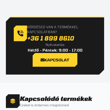
KÉRDÉSED VAN A TERMÉKKEL
KAPCSOLATBAN?
+36 1 899 8610
Nyitvatartás
Hétfő - Péntek: 9:00 - 17:00
KAPCSOLAT
Kapcsolódó termékek
Ezeket is érdemes megnézned