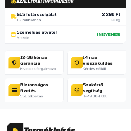
SZÁLLÍTÁSI INFORMÁCIÓK
GLS futárszolgálat
2 290 Ft
1-2 munkanap
1,0 kg
Személyes átvétel
INGYENES
Miskolc
12-36 hónap
14 nap
garancia
visszaküldés
Hivatalos forgalmazó
Kérdés nélkül
Biztonságos
Szakértő
fizetés
segítség
SSL titkosítás
H-P 9:00-17:00
Termékleírás