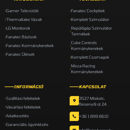
Gamer Televíziók
Fanatec Cockpitek
Thermaltake Vázak
Komplett Szimulátor
LG Monitorok
Repülőgép Szimulátor
Termékek
Fanatec Bázisok
Cube Controls
Fanatec Kormánykerekek
Kormánykerekek
Fanatec Ülések
Komplett Csomagok
Moza Racing
Kormánykerekek
INFORMÁCIÓ
KAPCSOLAT
Szállítási feltételek
3527 Miskolc,
Besenyői út 24.
Vásárlási feltételek
Adatkezelés
+36 1 899 8610
Garanciális ügyintézés