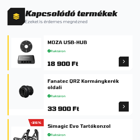
Kapcsolódó termékek
Ezeket is érdemes megnézned
MOZA USB-HUB
Raktáron
18 900 Ft
Fanatec QR2 Kormánykerék
oldali
Raktáron
33 900 Ft
-26%
Simagic Evo Tartókonzol
Raktáron