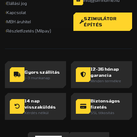
info@simhome.hu
Elállási jog
Kapcsolat
SZIMULÁTOR
MBH áruhitel
ÉPÍTÉS
Részletfizetés (Milpay)
12-36 hónap
Gyors szállítás
garancia
1-3 munkanap
Minden termékre
14 nap
Biztonságos
visszaküldés
fizetés
Kérdés nélkül
SSL titkosítás