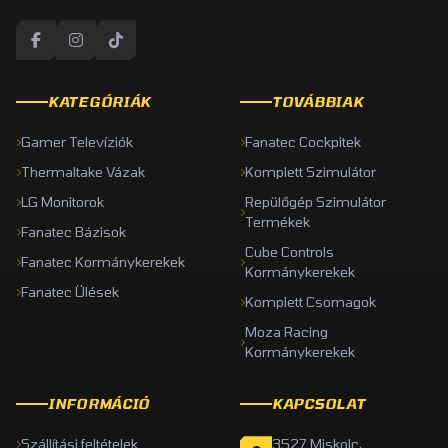
KATEGÓRIÁK
TOVÁBBIAK
Gamer Televíziók
Fanatec Cockpitek
Thermaltake Vázak
Komplett Szimulátor
LG Monitorok
Repülőgép Szimulátor
Termékek
Fanatec Bázisok
Cube Controls
Fanatec Kormánykerekek
Kormánykerekek
Fanatec Ülések
Komplett Csomagok
Moza Racing
Kormánykerekek
INFORMÁCIÓ
KAPCSOLAT
Szállítási feltételek
3527 Miskolc,