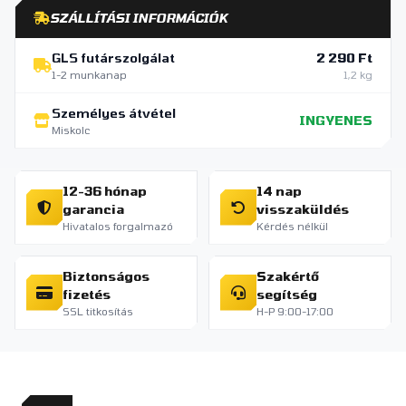
SZÁLLÍTÁSI INFORMÁCIÓK
GLS futárszolgálat
2 290 Ft
1-2 munkanap
1,2 kg
Személyes átvétel
INGYENES
Miskolc
12-36 hónap
14 nap
garancia
visszaküldés
Hivatalos forgalmazó
Kérdés nélkül
Biztonságos
Szakértő
fizetés
segítség
SSL titkosítás
H-P 9:00-17:00