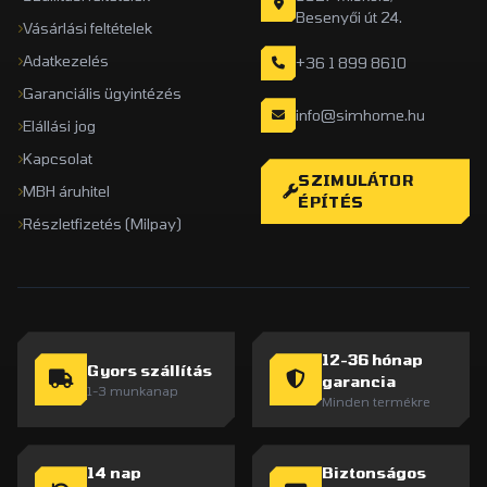
Besenyői út 24.
Vásárlási feltételek
Adatkezelés
+36 1 899 8610
Garanciális ügyintézés
info@simhome.hu
Elállási jog
Kapcsolat
SZIMULÁTOR
MBH áruhitel
ÉPÍTÉS
Részletfizetés (Milpay)
12-36 hónap
Gyors szállítás
garancia
1-3 munkanap
Minden termékre
14 nap
Biztonságos