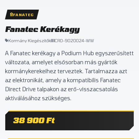
FANATEC
Fanatec Kerékagy
Kormány Kiegészitők
CRD-9020024-WW
A Fanatec kerékagy a Podium Hub egyszerűsített
változata, amelyet elsősorban más gyártók
kormánykerekeihez terveztek. Tartalmazza azt
az elektronikát, amely a kompatibilis Fanatec
Direct Drive talpakon az erő-visszacsatolás
aktiválásához szükséges.
38 900 Ft