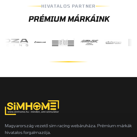
HIVATALOS PARTNER
PRÉMIUM MÁRKÁINK
Magyarország vezető sim racing webáruháza. Prémium márkák
hivatalos forgalmazója.