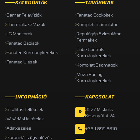
KATEGÓRIÁK
TOVÁBBIAK
Gamer Televíziók
Fanatec Cockpitek
Thermaltake Vázak
Komplett Szimulátor
LG Monitorok
Repülőgép Szimulátor
Termékek
Fanatec Bázisok
Cube Controls
Fanatec Kormánykerekek
Kormánykerekek
Fanatec Ülések
Komplett Csomagok
Moza Racing
Kormánykerekek
INFORMÁCIÓ
KAPCSOLAT
Szállítási feltételek
3527 Miskolc,
Besenyői út 24.
Vásárlási feltételek
Adatkezelés
+36 1 899 8610
Garanciális ügyintézés