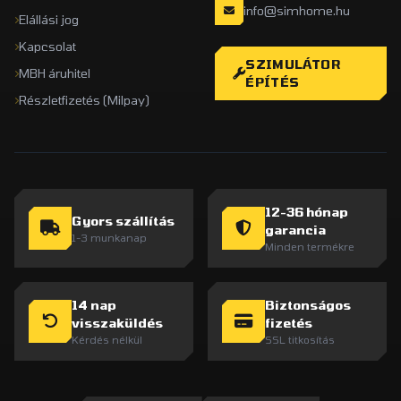
info@simhome.hu
Elállási jog
Kapcsolat
SZIMULÁTOR
MBH áruhitel
ÉPÍTÉS
Részletfizetés (Milpay)
12-36 hónap
Gyors szállítás
garancia
1-3 munkanap
Minden termékre
14 nap
Biztonságos
visszaküldés
fizetés
Kérdés nélkül
SSL titkosítás