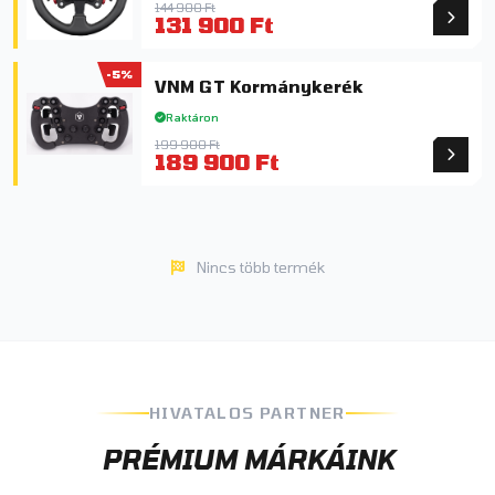
144 900 Ft
131 900 Ft
-5%
VNM GT Kormánykerék
Raktáron
199 900 Ft
189 900 Ft
Nincs több termék
HIVATALOS PARTNER
PRÉMIUM MÁRKÁINK