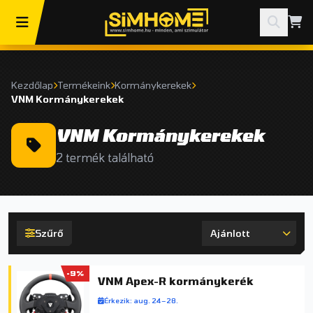
Kezdőlap
Termékeink
Kormánykerekek
VNM Kormánykerekek
VNM Kormánykerekek
2 termék található
Szűrő
-9%
VNM Apex-R kormánykerék
Érkezik: aug. 24–28.