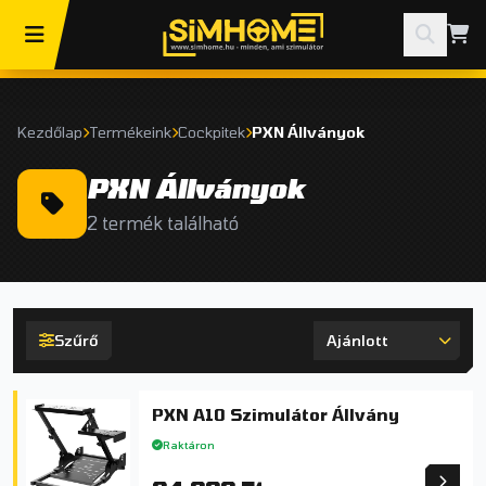
Kezdőlap
Termékeink
Cockpitek
PXN Állványok
PXN Állványok
2 termék található
Szűrő
PXN A10 Szimulátor Állvány
Raktáron