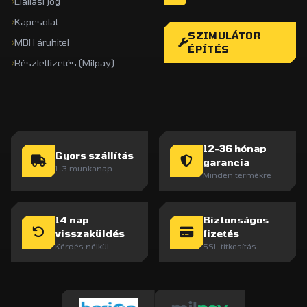
Elállási jog
Kapcsolat
SZIMULÁTOR
MBH áruhitel
ÉPÍTÉS
Részletfizetés (Milpay)
12-36 hónap
Gyors szállítás
garancia
1-3 munkanap
Minden termékre
14 nap
Biztonságos
visszaküldés
fizetés
Kérdés nélkül
SSL titkosítás