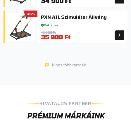
34 900 Ft
-16%
PXN A11 Szimulátor Állvány
Raktáron
42 900 Ft
35 900 Ft
Nincs több termék
HIVATALOS PARTNER
PRÉMIUM MÁRKÁINK