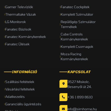
Gamer Televíziók
Fanatec Cockpitek
Thermaltake Vázak
Komplett Szimulátor
LG Monitorok
Repülőgép Szimulátor
Termékek
Fanatec Bázisok
Cube Controls
Fanatec Kormánykerekek
Kormánykerekek
Fanatec Ülések
Komplett Csomagok
Moza Racing
Kormánykerekek
INFORMÁCIÓ
KAPCSOLAT
Szállítási feltételek
3527 Miskolc,
Besenyői út 24.
Vásárlási feltételek
Adatkezelés
+36 1 899 8610
Garanciális ügyintézés
info@simhome.hu